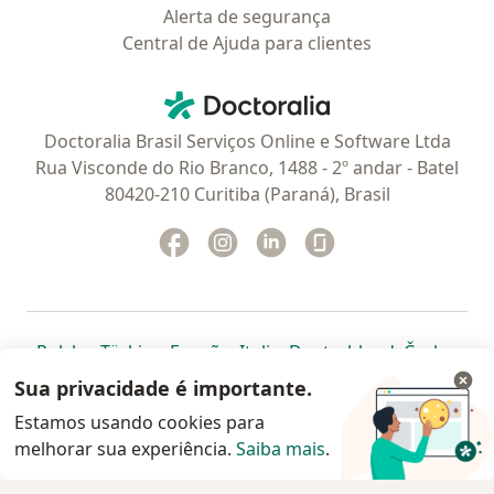
Alerta de segurança
Central de Ajuda para clientes
Contato
Doctoralia - Homepage
Doctoralia Brasil Serviços Online e Software Ltda
Rua Visconde do Rio Branco, 1488 - 2º andar - Batel
80420-210 Curitiba (Paraná), Brasil
Facebook
abre num novo separador
Instagram
abre num novo separador
Linkedin
abre num novo separad
Glassdoor
abre num novo se
abre num novo separador
abre num novo separador
abre num novo separador
abre num novo separado
abre num n
abre
Polska
,
Türkiye
,
España
,
Italia
,
Deutschland
,
Česko
,
abre num novo separador
abre num novo separador
abre num novo separador
abre num novo separa
abre num no
abre n
Portugal
,
México
,
Chile
,
Brasil
,
Argentina
,
Perú
,
Sua privacidade é importante.
abre num novo separad
Colombia
Estamos usando cookies para
melhorar sua experiência.
www.doctoralia.com.br © 2026 - Agende agora sua
Saiba mais
.
consulta