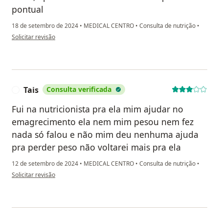
pontual
18 de setembro de 2024
•
MEDICAL CENTRO
•
Consulta de nutrição
•
na opinião do utilizador Antônio Carlos
Solicitar revisão
Tais
Consulta verificada
T
Fui na nutricionista pra ela mim ajudar no
emagrecimento ela nem mim pesou nem fez
nada só falou e não mim deu nenhuma ajuda
pra perder peso não voltarei mais pra ela
12 de setembro de 2024
•
MEDICAL CENTRO
•
Consulta de nutrição
•
na opinião do utilizador Tais
Solicitar revisão