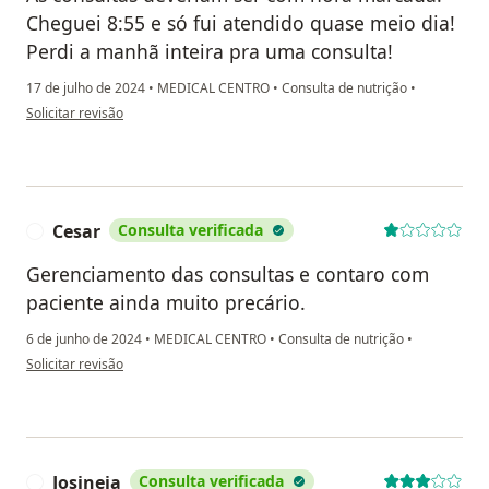
Cheguei 8:55 e só fui atendido quase meio dia!
Perdi a manhã inteira pra uma consulta!
17 de julho de 2024
•
MEDICAL CENTRO
•
Consulta de nutrição
•
na opinião do utilizador Leandro Cruz da Silva
Solicitar revisão
Cesar
Consulta verificada
C
Gerenciamento das consultas e contaro com
paciente ainda muito precário.
6 de junho de 2024
•
MEDICAL CENTRO
•
Consulta de nutrição
•
na opinião do utilizador Cesar
Solicitar revisão
Josineia
Consulta verificada
J