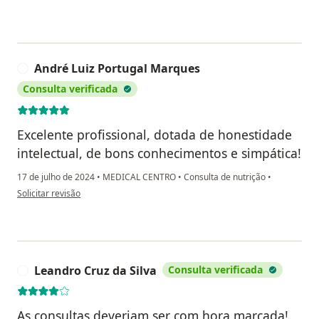
André Luiz Portugal Marques
A
Consulta verificada
Excelente profissional, dotada de honestidade
intelectual, de bons conhecimentos e simpática!
17 de julho de 2024
•
MEDICAL CENTRO
•
Consulta de nutrição
•
na opinião do utilizador André Luiz Portugal Marques
Solicitar revisão
Leandro Cruz da Silva
Consulta verificada
L
As consultas deveriam ser com hora marcada!