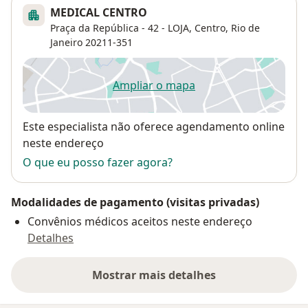
MEDICAL CENTRO
Praça da República - 42 - LOJA,
Centro
,
Rio de
Janeiro
20211-351
Ampliar o mapa
abre num novo separador
Disponibilidade
Este especialista não oferece agendamento online
neste endereço
O que eu posso fazer agora?
Modalidades de pagamento (visitas privadas)
Convênios médicos aceitos neste endereço
Detalhes
Mostrar mais detalhes
sobre o endereço