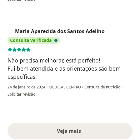
Maria Aparecida dos Santos Adelino
M
Consulta verificada
Não precisa melhorar, está perfeito!
Fui bem atendida e as orientações são bem
específicas.
24 de janeiro de 2024
•
MEDICAL CENTRO
•
Consulta de nutrição
•
na opinião do utilizador Maria Aparecida dos Santos Adelino
Solicitar revisão
Veja mais
opiniões acima