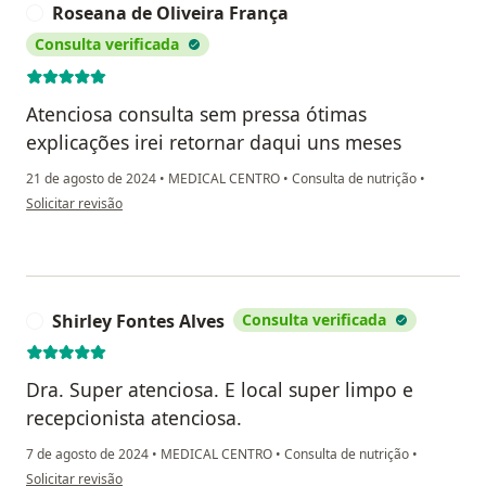
Roseana de Oliveira França
R
Consulta verificada
Atenciosa consulta sem pressa ótimas
explicações irei retornar daqui uns meses
21 de agosto de 2024
•
MEDICAL CENTRO
•
Consulta de nutrição
•
na opinião do utilizador Roseana de Oliveira França
Solicitar revisão
Shirley Fontes Alves
Consulta verificada
S
Dra. Super atenciosa. E local super limpo e
recepcionista atenciosa.
7 de agosto de 2024
•
MEDICAL CENTRO
•
Consulta de nutrição
•
na opinião do utilizador Shirley Fontes Alves
Solicitar revisão