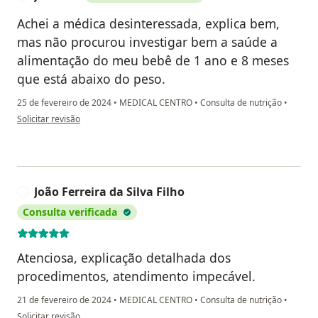
Achei a médica desinteressada, explica bem,
mas não procurou investigar bem a saúde a
alimentação do meu bebê de 1 ano e 8 meses
que está abaixo do peso.
25 de fevereiro de 2024
•
MEDICAL CENTRO
•
Consulta de nutrição
•
na opinião do utilizador Josineia
Solicitar revisão
João Ferreira da Silva Filho
J
Consulta verificada
Atenciosa, explicação detalhada dos
procedimentos, atendimento impecável.
21 de fevereiro de 2024
•
MEDICAL CENTRO
•
Consulta de nutrição
•
na opinião do utilizador João Ferreira da Silva Filho
Solicitar revisão