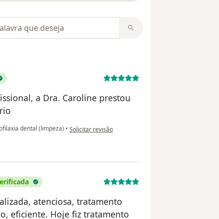
m opiniões
ssional, a Dra. Caroline prestou
rio
na opinião do utilizador Silvano Moreno
filaxia dental (limpeza)
•
Solicitar revisão
erificada
lizada, atenciosa, tratamento
, eficiente. Hoje fiz tratamento