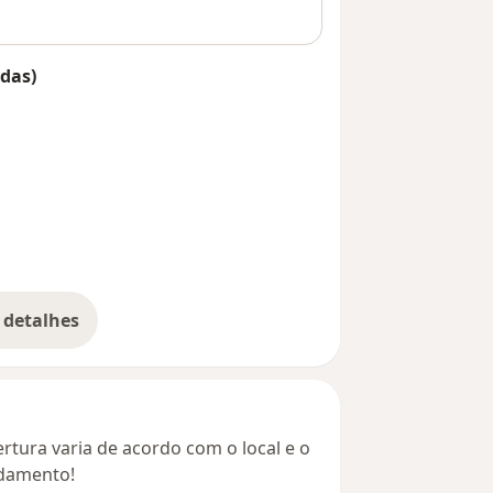
das)
 detalhes
bre o endereço
rtura varia de acordo com o local e o
ndamento!