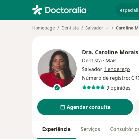
especiali
Homepage
Dentista
Salvador
Caroline M
Mudar de cidad
Dra.
Caroline Morais
sobre as 
Dentista
·
Mais
Salvador
1 endereço
Número de registro: CR
9 opiniões
Agendar consulta
Experiência
Serviços
Consultório