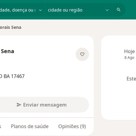
dade, doença ou nome
cidade ou região
orais Sena
e
 Sena
Hoje
8 Ago
especializações
O BA 17467
Este
Enviar mensagem
s
Planos de saúde
Opiniões (9)