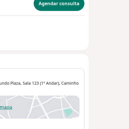
Agendar consulta
ndo Plaza, Sala 123 (1º Andar),
Caminho
 mapa
re num novo separador