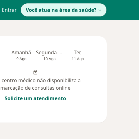
Entrar
Você atua na área da saúde?
Amanhã
Segunda-feira
Ter,
Qua
Qui,
9 Ago
10 Ago
11 Ago
12 Ago
13 Ag
 centro médico não disponibiliza a
marcação de consultas online
Solicite um atendimento