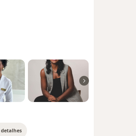
 detalhes
bre a experiência