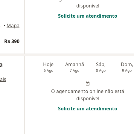
disponível
Solicite um atendimento
4, Salvador
•
Mapa
R$ 390
a
Hoje
Amanhã
Sáb,
Dom,
6 Ago
7 Ago
8 Ago
9 Ago
ais
O agendamento online não está
disponível
Solicite um atendimento