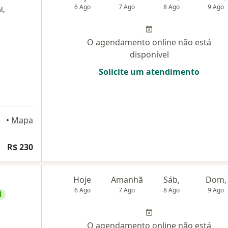
6 Ago
7 Ago
8 Ago
9 Ago
l,
O agendamento online não está
disponível
Solicite um atendimento
•
Mapa
cial
R$ 230
Hoje
Amanhã
Sáb,
Dom,
6 Ago
7 Ago
8 Ago
9 Ago
l
O agendamento online não está