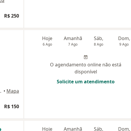
pa
R$ 250
Hoje
Amanhã
Sáb,
Dom,
6 Ago
7 Ago
8 Ago
9 Ago
O agendamento online não está
disponível
Solicite um atendimento
90 - Sala 14, Salvador
•
Mapa
R$ 150
Hoje
Amanhã
Sáb,
Dom,