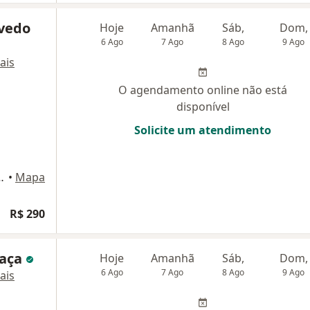
evedo
Hoje
Amanhã
Sáb,
Dom,
6 Ago
7 Ago
8 Ago
9 Ago
ais
O agendamento online não está
disponível
Solicite um atendimento
al Thomé de Souza, sala 1312, Salvador
•
Mapa
R$ 290
gaça
Hoje
Amanhã
Sáb,
Dom,
6 Ago
7 Ago
8 Ago
9 Ago
ais