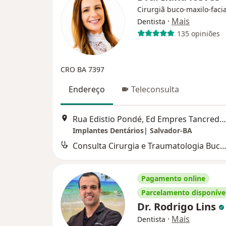
Cirurgiã buco-maxilo-facia
·
Mais
Dentista
135 opiniões
CRO BA 7397
Endereço
Teleconsulta
Rua Edistio Pondé, Ed Empres Tancredo Neves, 353, salas 304 e 305. Stiep, Salvador
Implantes Dentários| Salvador-BA
Consulta Cirurgia e Traumatologia Buco-maxilo-fa
Pagamento online
Parcelamento disponíve
Dr. Rodrigo Lins
·
Mais
Dentista