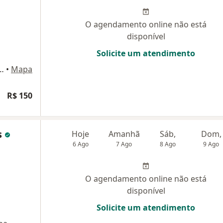
O agendamento online não está
disponível
Solicite um atendimento
sarial Mundo Plaza, Sala 123 (1º Andar), Salvador
•
Mapa
R$ 150
s
Hoje
Amanhã
Sáb,
Dom,
6 Ago
7 Ago
8 Ago
9 Ago
O agendamento online não está
disponível
Solicite um atendimento