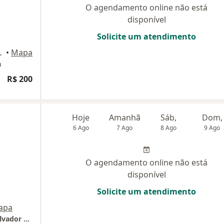
O agendamento online não está
disponível
Solicite um atendimento
aigara - Sala 226C, Salvador
•
Mapa
a
R$ 200
Hoje
Amanhã
Sáb,
Dom,
6 Ago
7 Ago
8 Ago
9 Ago
O agendamento online não está
disponível
Solicite um atendimento
apa
Essenza Odontologia Avançada - Edf CEO Salvador Shopping - Torres Londres Salas 2007/2008. Caminho das Árvores