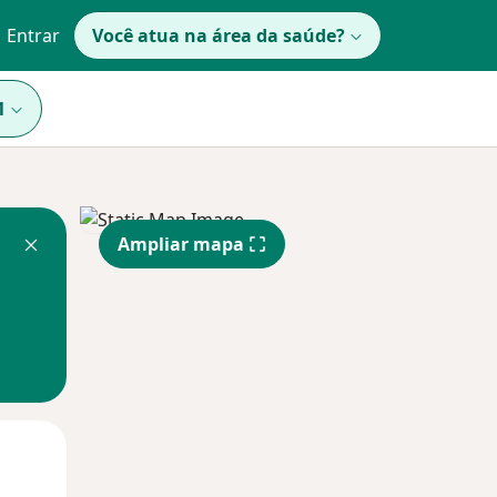
Entrar
Você atua na área da saúde?
1
Ampliar mapa
Segunda-feira
Ter,
Qua
10 Ago
11 Ago
12 Ago