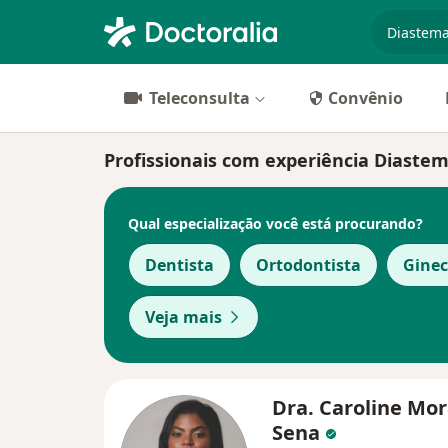
especiali
Teleconsulta
Convênio
Profissionais com experiência Diastem
Qual especialização você está procurando?
Dentista
Ortodontista
Ginec
Veja mais
Dra. Caroline Mor
Sena