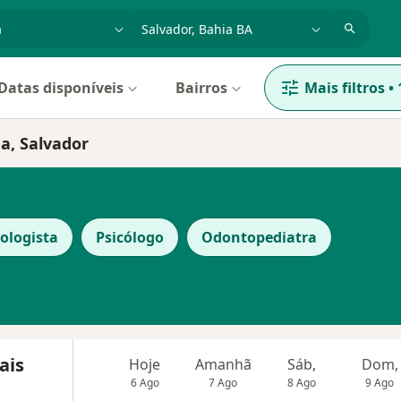
dade, doença ou nome
cidade ou região
Datas disponíveis
Bairros
Mais filtros
•
a, Salvador
ologista
Psicólogo
Odontopediatra
ais
Hoje
Amanhã
Sáb,
Dom,
6 Ago
7 Ago
8 Ago
9 Ago