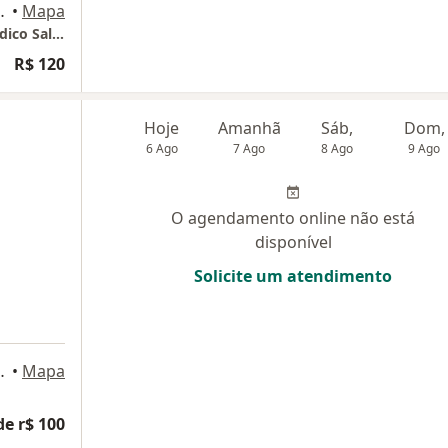
 Sl 14 - Térreo, Salvador
•
Mapa
Dra Amanda Lima Ortodontista - Centro Médico Salvador - Prevence
R$ 120
Hoje
Amanhã
Sáb,
Dom,
6 Ago
7 Ago
8 Ago
9 Ago
O agendamento online não está
disponível
Solicite um atendimento
o salvador - sala 14, Salvador
•
Mapa
de r$ 100