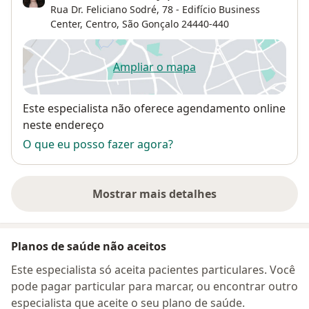
Rua Dr. Feliciano Sodré, 78 - Edifício Business
Center,
Centro
,
São Gonçalo
24440-440
Ampliar o mapa
abre num novo separador
Disponibilidade
Este especialista não oferece agendamento online
neste endereço
O que eu posso fazer agora?
Mostrar mais detalhes
sobre o endereço
Planos de saúde não aceitos
Este especialista só aceita pacientes particulares. Você
pode pagar particular para marcar, ou encontrar outro
especialista que aceite o seu plano de saúde.