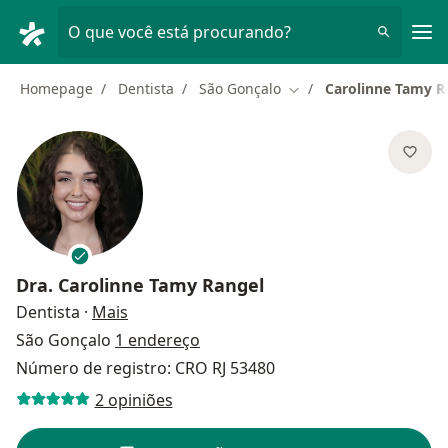
Men
O que você está procurando?
Homepage
Dentista
São Gonçalo
Carolinne Tamy R
Mudar de cidade
Dra.
Carolinne Tamy Rangel
sobre as especializações
Dentista
·
Mais
São Gonçalo
1 endereço
Número de registro: CRO RJ 53480
2 opiniões