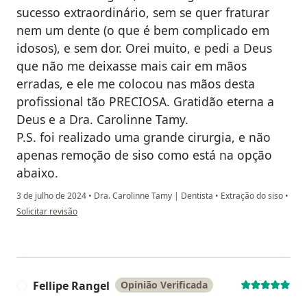
sucesso extraordinário, sem se quer fraturar
nem um dente (o que é bem complicado em
idosos), e sem dor. Orei muito, e pedi a Deus
que não me deixasse mais cair em mãos
erradas, e ele me colocou nas mãos desta
profissional tão PRECIOSA. Gratidão eterna a
Deus e a Dra. Carolinne Tamy.
P.S. foi realizado uma grande cirurgia, e não
apenas remoção de siso como está na opção
abaixo.
3 de julho de 2024
•
Dra. Carolinne Tamy | Dentista
•
Extração do siso
•
na opinião do utilizador Kat Dias
Solicitar revisão
Fellipe Rangel
Opinião Verificada
F