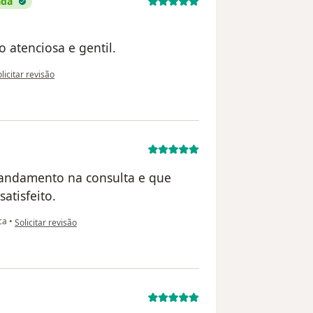
ada
 atenciosa e gentil.
 opinião do utilizador Alexsandra Oliveira
licitar revisão
e andamento na consulta e que
atisfeito.
na opinião do utilizador J. Vitor Félix
ca
•
Solicitar revisão