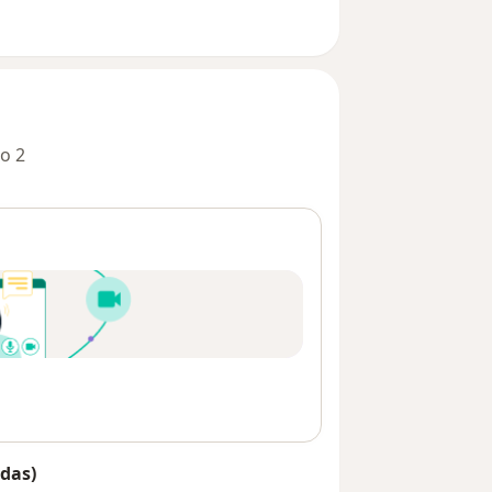
o 2
das)