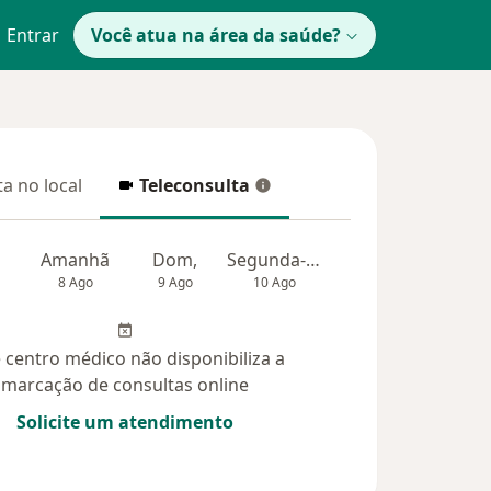
Entrar
Você atua na área da saúde?
a no local
Teleconsulta
 no local
Teleconsulta
Amanhã
Dom,
Segunda-feira
Ter,
Qua
8 Ago
9 Ago
10 Ago
11 Ago
12 Ag
 centro médico não disponibiliza a
marcação de consultas online
Solicite um atendimento