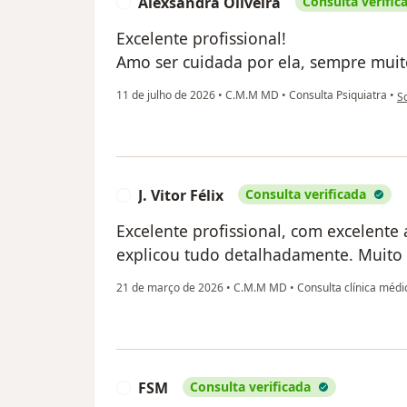
Alexsandra Oliveira
Consulta verific
A
Excelente profissional!
Amo ser cuidada por ela, sempre muito
na
11 de julho de 2026
•
C.M.M MD
•
Consulta Psiquiatra
•
So
J. Vitor Félix
Consulta verificada
J
Excelente profissional, com excelent
explicou tudo detalhadamente. Muito s
21 de março de 2026
•
C.M.M MD
•
Consulta clínica médi
FSM
Consulta verificada
F