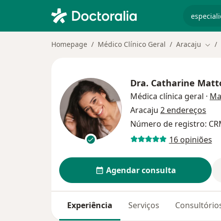
especiali
Homepage
Médico Clínico Geral
Aracaju
Muda
Dra.
Catharine Matt
Médica clínica geral
·
Ma
Aracaju
2 endereços
Número de registro: CR
16 opiniões
Agendar consulta
Experiência
Serviços
Consultório