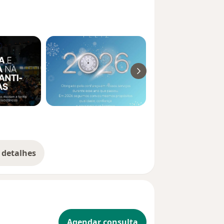
 detalhes
bre a experiência
Agendar consulta