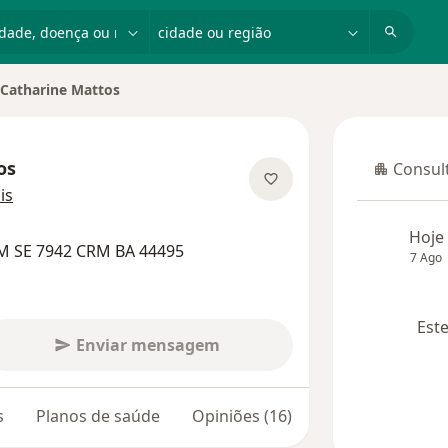
dade, doença ou nome
cidade ou região
Catharine Mattos
r de cidade
os
Consult
Consulta
sobre as especializações
is
Hoje
M SE 7942 CRM BA 44495
7 Ago
Este
Enviar mensagem
s
Planos de saúde
Opiniões (16)