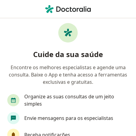
Men
Obesidade • Aracaju, Sergipe SE
Filtros
• 1
Convênio
Mapa
Profissionais com experiência Obesidade,
Cuide da sua saúde
Aracaju
Encontre os melhores especialistas e agende uma
consulta. Baixe o App e tenha acesso a ferramentas
Qual especialização você está procurando?
exclusivas e gratuitas.
Nutricionista
Médico clínico geral
Psicól
Organize as suas consultas de um jeito
simples
Envie mensagens para os especialistas
Receba notificações