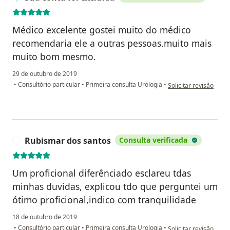
Médico excelente gostei muito do médico
recomendaria ele a outras pessoas.muito mais
muito bom mesmo.
29 de outubro de 2019
na opinião do utilizad
•
Consultório particular
•
Primeira consulta Urologia
•
Solicitar revisão
Rubismar dos santos
Consulta verificada
R
Um proficional diferênciado esclareu tdas
minhas duvidas, explicou tdo que perguntei um
ótimo proficional,indico com tranquilidade
18 de outubro de 2019
na opinião do utiliza
•
Consultório particular
•
Primeira consulta Urologia
•
Solicitar revisão