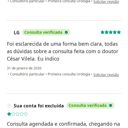
•
Consultório particular
•
Primeira consulta Urologia
•
Solicitar revisão
LG
Consulta verificada
L
Foi esclarecida de uma forma bem clara, todas
as dúvidas sobre a consulta feita com o doutor
César Vilela. Eu indico
31 de janeiro de 2020
na opinião do utilizad
•
Consultório particular
•
Primeira consulta Urologia
•
Solicitar revisão
Sua conta foi excluída
Consulta verificada
Consulta agendada e confirmada, chegando na