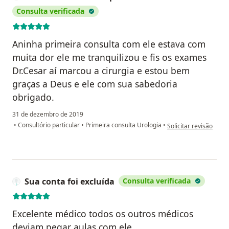
Consulta verificada
Aninha primeira consulta com ele estava com
muita dor ele me tranquilizou e fis os exames
Dr.Cesar aí marcou a cirurgia e estou bem
graças a Deus e ele com sua sabedoria
obrigado.
31 de dezembro de 2019
na opinião do utiliz
•
Consultório particular
•
Primeira consulta Urologia
•
Solicitar revisão
Sua conta foi excluída
Consulta verificada
Excelente médico todos os outros médicos
deviam pegar aulas com ele.