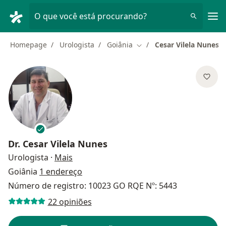
Men
O que você está procurando?
Homepage
Urologista
Goiânia
Cesar Vilela Nunes
Mudar de cidade
Dr.
Cesar Vilela Nunes
sobre as especializações
Urologista
·
Mais
Goiânia
1 endereço
Número de registro: 10023 GO RQE Nº: 5443
22 opiniões