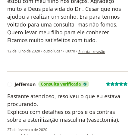
estou com meu filho nos braços. Agradeço
muito a Deus pela vida do Dr . Cesar que nos
ajudou a realizar um sonho. Era para termos
voltado para uma consulta, mas não fomos.
Quero levar meu filho para ele conhecer.
Ficamos muito satisfeitos com tudo.
na opinião do utilizador Sua conta
12 de julho de 2020
•
outro lugar
•
Outro
•
Solicitar revisão
Jefferson
Consulta verificada
J
Bastante atencioso, resolveu o que eu estava
procurando.
Explicou com detalhes os prós e os contras
sobre a esterilização masculina (vasectomia).
27 de fevereiro de 2020
na opinião do utilizad