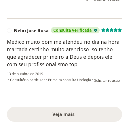
Nelio Jose Rosa
Consulta verificada
N
Médico muito bom me atendeu no dia na hora
marcada certinho muito atencioso .so tenho
que agradecer primeiro a Deus e depois ele
com seu profissionalismo.top
13 de outubro de 2019
na opinião do utilizad
•
Consultório particular
•
Primeira consulta Urologia
•
Solicitar revisão
Veja mais
opiniões acima