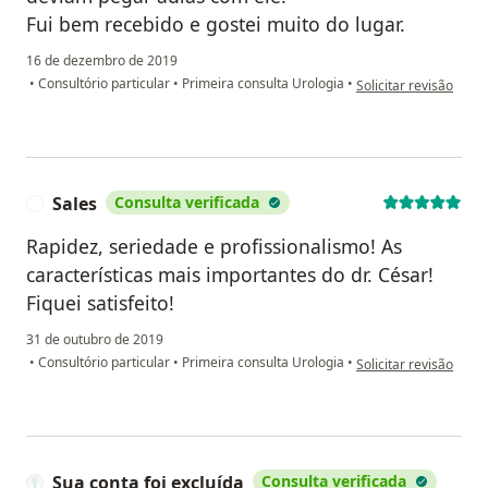
Fui bem recebido e gostei muito do lugar.
16 de dezembro de 2019
na opinião do utilizad
•
Consultório particular
•
Primeira consulta Urologia
•
Solicitar revisão
Sales
Consulta verificada
S
Rapidez, seriedade e profissionalismo! As
características mais importantes do dr. César!
Fiquei satisfeito!
31 de outubro de 2019
na opinião do utilizad
•
Consultório particular
•
Primeira consulta Urologia
•
Solicitar revisão
Sua conta foi excluída
Consulta verificada