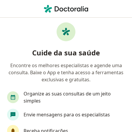
Men
Urologista • Goiânia, Goiás GO
Filtros
Convênio:
Unimed
Urologistas Unimed em Goiânia
Cuide da sua saúde
Encontre os melhores especialistas e agende uma
consulta. Baixe o App e tenha acesso a ferramentas
exclusivas e gratuitas.
Organize as suas consultas de um jeito
simples
First Class
Envie mensagens para os especialistas
Dr. Julio de Alencastro Junior
·
Mais
Urologista
Receba notificações
1470 opiniões