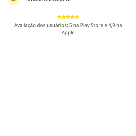
CRM GO 6762
RQE 3631
Pacientes fiéis
Avaliação dos usuários: 5 na Play Store e 4,9 na
Apple
Endereço 1
Endereço 2
RUA T -50 , NUMERO 540 , QD 60 , LT 13/14 , SETOR BUENO, Goiânia
•
Mapa
UROCENTER
Aceita Unimed
Consulta Urologia
Esse especialista não oferece agendamento online para esse endereço.
Solicite um atendimento