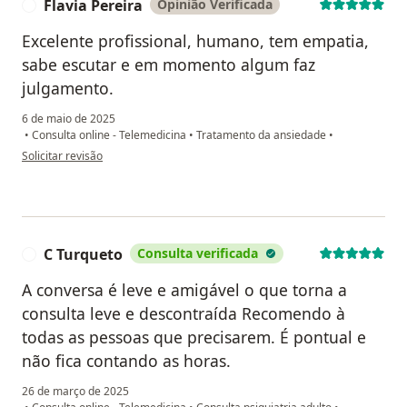
Flavia Pereira
Opinião Verificada
F
Excelente profissional, humano, tem empatia,
sabe escutar e em momento algum faz
julgamento.
6 de maio de 2025
•
Consulta online - Telemedicina
•
Tratamento da ansiedade
•
na opinião do utilizador Flavia Pereira
Solicitar revisão
C Turqueto
Consulta verificada
C
A conversa é leve e amigável o que torna a
consulta leve e descontraída Recomendo à
todas as pessoas que precisarem. É pontual e
não fica contando as horas.
26 de março de 2025