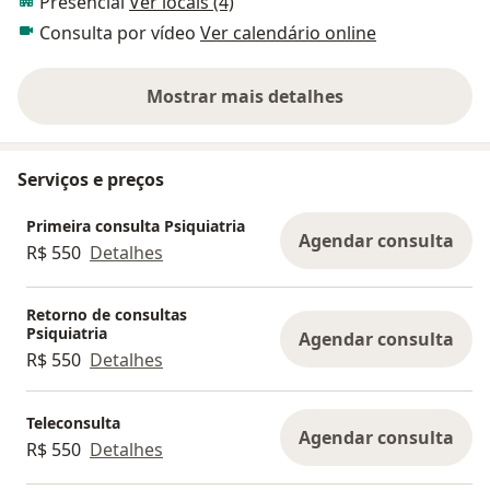
Presencial
Ver locais (4)
Possuo Certificação do Curso CMIRA do Hospital Sírio
Consulta por vídeo
Ver calendário online
Libanês, que visa uma abordagem ao paciente de
forma integrada e multiprofissional.
Mostrar mais detalhes
sobre a experiência
Serviços e preços
Primeira consulta Psiquiatria
Agendar consulta
R$ 550
Detalhes
Retorno de consultas
Psiquiatria
Agendar consulta
R$ 550
Detalhes
Teleconsulta
Agendar consulta
R$ 550
Detalhes