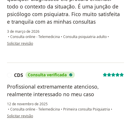
todo o contexto da situação. É uma junção de
psicólogo com psiquiatra. Fico muito satisfeita
e tranquila com as minhas consultas
3 de março de 2026
•
Consulta online - Telemedicina
•
Consulta psiquiatria adulto
•
na opinião do utilizador DB
Solicitar revisão
CDS
Consulta verificada
C
Profissional extremamente atencioso,
realmente interessado no meu caso
12 de novembro de 2025
•
Consulta online - Telemedicina
•
Primeira consulta Psiquiatria
•
na opinião do utilizador CDS
Solicitar revisão