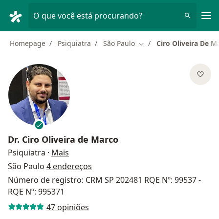
Men
O que você está procurando?
Homepage
Psiquiatra
São Paulo
Ciro Oliveira De M
Mudar de cidade
Dr.
Ciro Oliveira de Marco
sobre as especializações
Psiquiatra
·
Mais
São Paulo
4 endereços
Número de registro: CRM SP 202481 RQE Nº: 99537 -
RQE Nº: 995371
47 opiniões