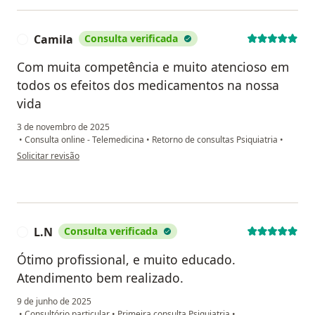
Camila
Consulta verificada
C
Com muita competência e muito atencioso em
todos os efeitos dos medicamentos na nossa
vida
3 de novembro de 2025
•
Consulta online - Telemedicina
•
Retorno de consultas Psiquiatria
•
na opinião do utilizador Camila
Solicitar revisão
L.N
Consulta verificada
L
Ótimo profissional, e muito educado.
Atendimento bem realizado.
9 de junho de 2025
•
Consultório particular
•
Primeira consulta Psiquiatria
•