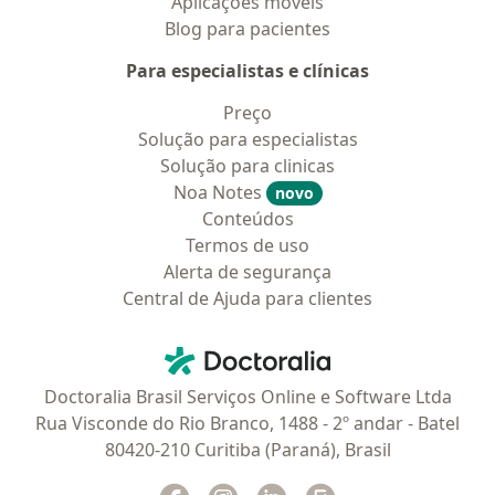
Aplicações móveis
Blog para pacientes
Para especialistas e clínicas
Preço
Solução para especialistas
Solução para clinicas
Noa Notes
novo
Conteúdos
Termos de uso
Alerta de segurança
Central de Ajuda para clientes
Contato
Doctoralia - Homepage
Doctoralia Brasil Serviços Online e Software Ltda
Rua Visconde do Rio Branco, 1488 - 2º andar - Batel
80420-210 Curitiba (Paraná), Brasil
Facebook
abre num novo separador
Instagram
abre num novo separador
Linkedin
abre num novo separad
Glassdoor
abre num novo se