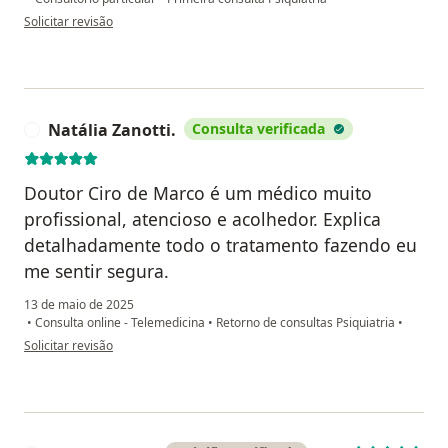
na opinião do utilizador L.N
Solicitar revisão
Natália Zanotti.
Consulta verificada
N
Doutor Ciro de Marco é um médico muito
profissional, atencioso e acolhedor. Explica
detalhadamente todo o tratamento fazendo eu
me sentir segura.
13 de maio de 2025
•
Consulta online - Telemedicina
•
Retorno de consultas Psiquiatria
•
na opinião do utilizador Natália Zanotti.
Solicitar revisão