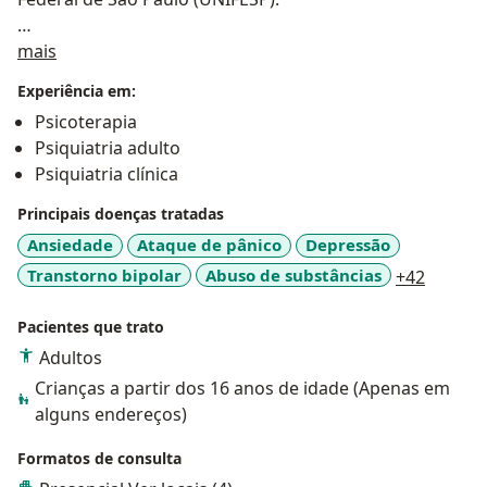
Sobre mim
Sempre foi muito importante para mim ver o paciente
mais
como um todo, bem como o seu contexto, razão pela
Experiência em:
qual iniciei a minha carreira como Médico de Família.
Psicoterapia
Psiquiatria adulto
Atualmente faço atendimentos de Psiquiatria, nos
Psiquiatria clínica
quais objetivo reestabelecer a saúde mental dos meus
pacientes, ajudando-os a lidar com as suas questões,
Principais doenças tratadas
patológicas ou não, e suas implicações em diversas
Ansiedade
Ataque de pânico
Depressão
áreas da vida.
a11y_s
Transtorno bipolar
Abuso de substâncias
+42
Atuo também em atendimentos de Psicoterapia
Pacientes que trato
individual.
Adultos
Crianças a partir dos 16 anos de idade (Apenas em
Além de realizar consultas por telemedicina (para todo
alguns endereços)
o Brasil) faço atendimentos presenciais (apenas em
São Paulo/SP).
Formatos de consulta