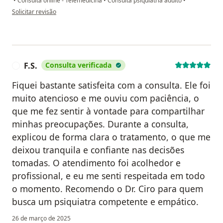
•
Consulta online - Telemedicina
•
Consulta psiquiatria adulto
•
na opinião do utilizador C Turqueto
Solicitar revisão
F.S.
Consulta verificada
F
Fiquei bastante satisfeita com a consulta. Ele foi
muito atencioso e me ouviu com paciência, o
que me fez sentir à vontade para compartilhar
minhas preocupações. Durante a consulta,
explicou de forma clara o tratamento, o que me
deixou tranquila e confiante nas decisões
tomadas. O atendimento foi acolhedor e
profissional, e eu me senti respeitada em todo
o momento. Recomendo o Dr. Ciro para quem
busca um psiquiatra competente e empático.
26 de março de 2025