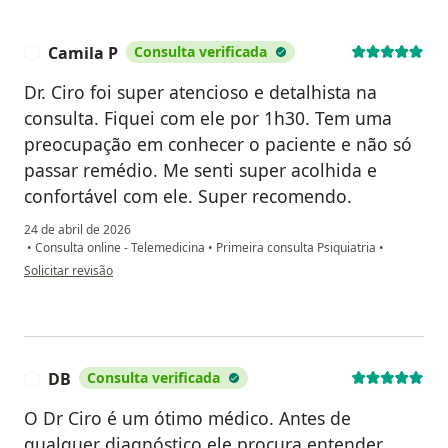
Camila P
Consulta verificada
C
Dr. Ciro foi super atencioso e detalhista na
consulta. Fiquei com ele por 1h30. Tem uma
preocupação em conhecer o paciente e não só
passar remédio. Me senti super acolhida e
confortável com ele. Super recomendo.
24 de abril de 2026
•
Consulta online - Telemedicina
•
Primeira consulta Psiquiatria
•
na opinião do utilizador Camila P
Solicitar revisão
DB
Consulta verificada
D
O Dr Ciro é um ótimo médico. Antes de
qualquer diagnóstico ele procura entender