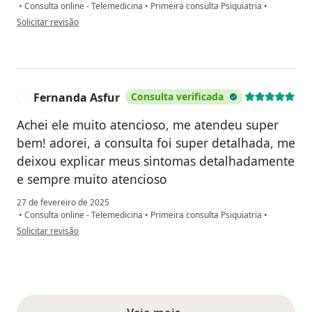
•
Consulta online - Telemedicina
•
Primeira consulta Psiquiatria
•
na opinião do utilizador F.S.
Solicitar revisão
Fernanda Asfur
Consulta verificada
F
Achei ele muito atencioso, me atendeu super
bem! adorei, a consulta foi super detalhada, me
deixou explicar meus sintomas detalhadamente
e sempre muito atencioso
27 de fevereiro de 2025
•
Consulta online - Telemedicina
•
Primeira consulta Psiquiatria
•
na opinião do utilizador Fernanda Asfur
Solicitar revisão