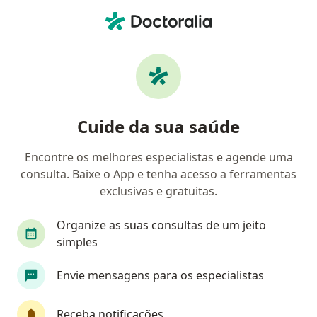
Men
Cirurgião Buco-Maxilo-Facial • Belo Horizonte, Minas Gerais MG
Filtros
Convênio:
AMS Petrobrás
Cirurgiões buco-maxilo-faciais AMS
Cuide da sua saúde
Petrobrás em Belo Horizonte
Encontre os melhores especialistas e agende uma
consulta. Baixe o App e tenha acesso a ferramentas
exclusivas e gratuitas.
Organize as suas consultas de um jeito
simples
Dr. Gustavo Motta
Envie mensagens para os especialistas
·
Mais
Cirurgião buco-maxilo-facial, Dentista
500 opiniões
Receba notificações