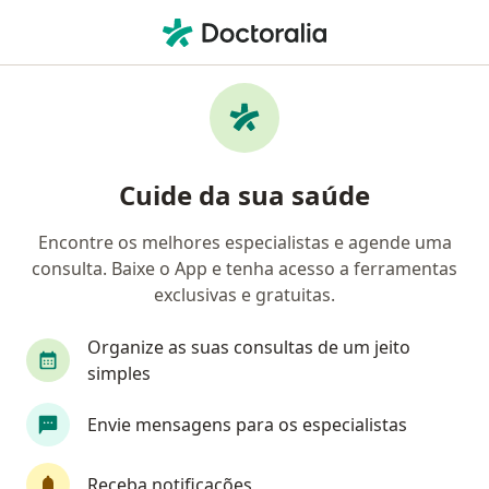
Men
Cirurgião Buco-Maxilo-Facial • Campinas, São Paulo SP
Filtros
Convênio:
Allianz
Cirurgiões buco-maxilo-faciais Allianz em
Cuide da sua saúde
Campinas
Encontre os melhores especialistas e agende uma
consulta. Baixe o App e tenha acesso a ferramentas
exclusivas e gratuitas.
Organize as suas consultas de um jeito
simples
Envie mensagens para os especialistas
First Class
Dr. Vinícius Dantas
·
Mais
Cirurgião buco-maxilo-facial, Dentista
Receba notificações