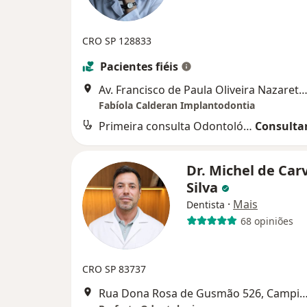
CRO SP 128833
Pacientes fiéis
Av. Francisco de Paula Oliveira Nazareth,559, Cam
Fabíola Calderan Implantodontia
Primeira consulta Odontológica
Consultar
Dr. Michel de Car
Silva
·
Mais
Dentista
68 opiniões
CRO SP 83737
Rua Dona Rosa de Gusmão 526, Ca