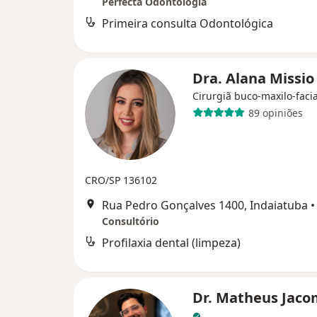
Perfecta Odontologia
Primeira consulta Odontológica
Dra. Alana Missi
Cirurgiã buco-maxilo-facia
89 opiniões
CRO/SP 136102
Rua Pedro Gonçalves 1400, Indaiatuba
•
Consultório
Profilaxia dental (limpeza)
Dr. Matheus Jaco