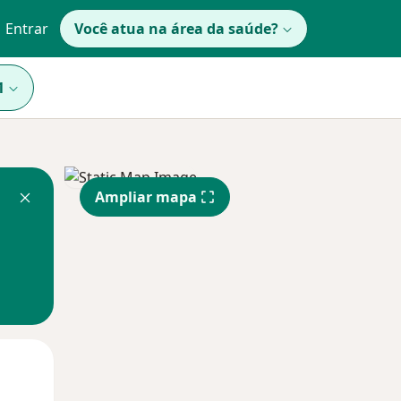
Entrar
Você atua na área da saúde?
1
Ampliar mapa
Qua
Qui,
Sex,
12 Ago
13 Ago
14 Ago