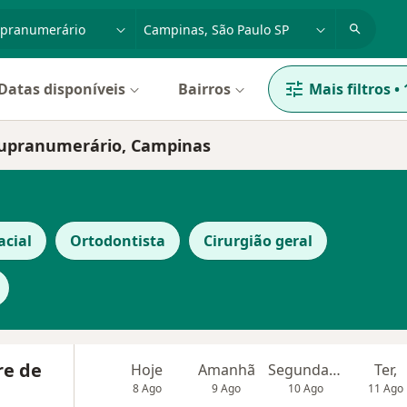
dade, doença ou nome
cidade ou região
Datas disponíveis
Bairros
Mais filtros
•
 Supranumerário, Campinas
acial
Ortodontista
Cirurgião geral
re de
Hoje
Amanhã
Segunda-feira
Ter,
8 Ago
9 Ago
10 Ago
11 Ago