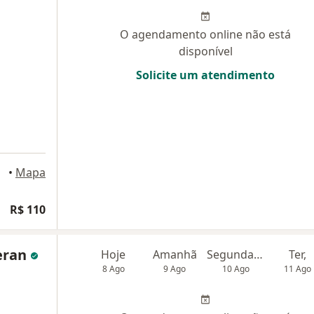
O agendamento online não está
disponível
Solicite um atendimento
•
Mapa
R$ 110
deran
Hoje
Amanhã
Segunda-feira
Ter,
8 Ago
9 Ago
10 Ago
11 Ago