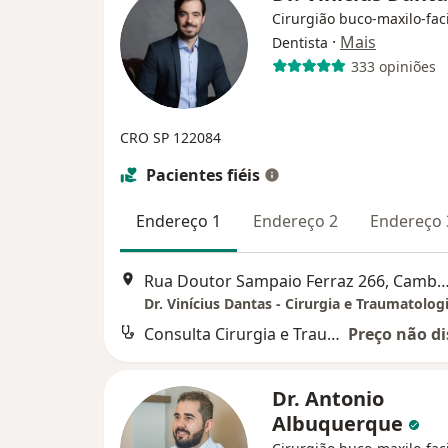
Cirurgião buco-maxilo-faci
·
Mais
Dentista
333 opiniões
CRO SP 122084
Pacientes fiéis
Endereço 1
Endereço 2
Endereço 
Rua Doutor Sampaio Ferraz 266, Cambuí, 
Consulta Cirurgia e Traumatologia Buco-maxilo-facial
Preço não di
Dr. Antonio
Albuquerque