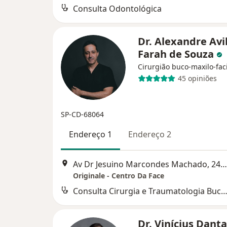
Consulta Odontológica
Dr. Alexandre Avi
Farah de Souza
Cirurgião buco-maxilo-fac
45 opiniões
SP-CD-68064
Endereço 1
Endereço 2
Av Dr Jesuino Marcondes Machado, 2421, Campinas
Originale - Centro Da Face
Consulta Cirurgia e Traumatologia Buco-maxilo-fa
Dr. Vinícius Dant