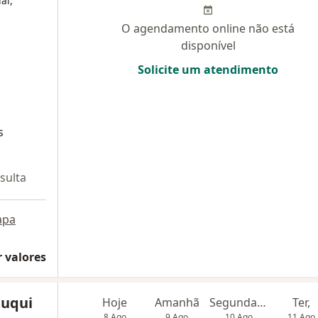
al,
O agendamento online não está
disponível
Solicite um atendimento
s
sulta
apa
 valores
Zuqui
Hoje
Amanhã
Segunda-feira
Ter,
8 Ago
9 Ago
10 Ago
11 Ago