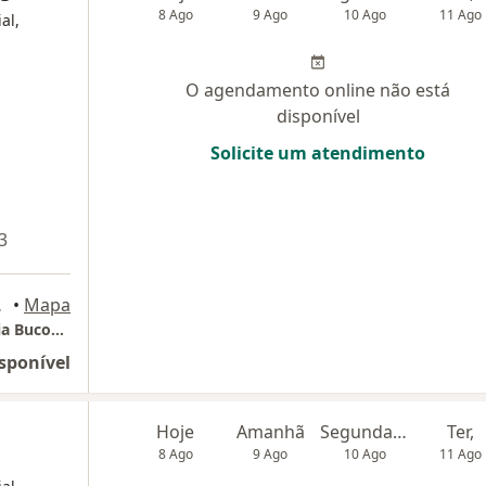
8 Ago
9 Ago
10 Ago
11 Ago
al,
O agendamento online não está
disponível
Solicite um atendimento
3
Campinas
•
Mapa
Dr. Vinícius Dantas - Cirurgia e Traumatologia Bucomaxilofacial
sponível
Hoje
Amanhã
Segunda-feira
Ter,
8 Ago
9 Ago
10 Ago
11 Ago