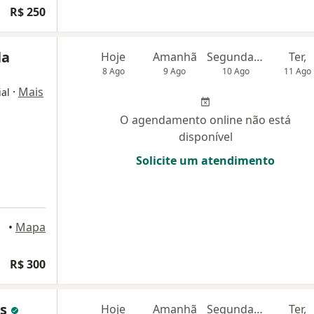
R$ 250
la
Hoje
Amanhã
Segunda-feira
Ter,
8 Ago
9 Ago
10 Ago
11 Ago
·
Mais
ial
O agendamento online não está
disponível
Solicite um atendimento
•
Mapa
cial
R$ 300
as
Hoje
Amanhã
Segunda-feira
Ter,