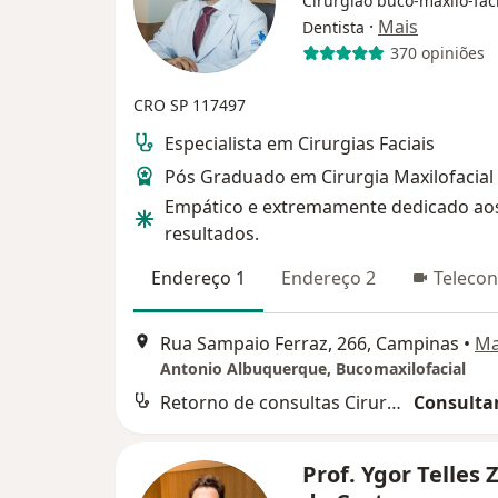
Cirurgião buco-maxilo-faci
·
Mais
Dentista
370 opiniões
CRO SP 117497
Especialista em Cirurgias Faciais
Pós Graduado em Cirurgia Maxilofacial
Empático e extremamente dedicado ao
resultados.
Endereço 1
Endereço 2
Telecon
Rua Sampaio Ferraz, 266, Campinas
•
M
Antonio Albuquerque, Bucomaxilofacial
Retorno de consultas Cirurgia e traumatologia Buco-maxilo-facial
Consultar
Prof. Ygor Telles 