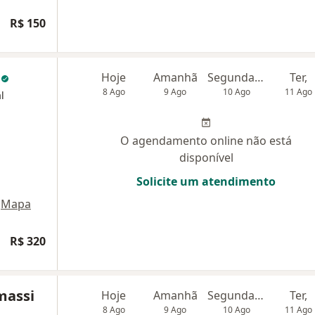
R$ 150
o
Hoje
Amanhã
Segunda-feira
Ter,
8 Ago
9 Ago
10 Ago
11 Ago
l
O agendamento online não está
disponível
Solicite um atendimento
Mapa
R$ 320
massi
Hoje
Amanhã
Segunda-feira
Ter,
8 Ago
9 Ago
10 Ago
11 Ago