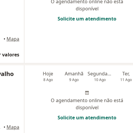
O agendamento online não está
disponível
Solicite um atendimento
pinas
•
Mapa
 valores
valho
Hoje
Amanhã
Segunda-feira
Ter,
8 Ago
9 Ago
10 Ago
11 Ago
O agendamento online não está
disponível
Solicite um atendimento
mpinas
•
Mapa