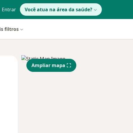
Entrar
Você atua na área da saúde?
s filtros
Qui,
Sex,
Sáb,
Ampliar mapa
13 Ago
14 Ago
15 Ago