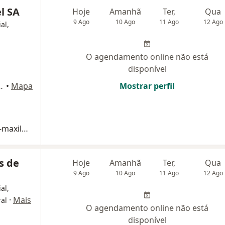
l SA
Hoje
Amanhã
Ter,
Qua
9 Ago
10 Ago
11 Ago
12 Ago
al,
O agendamento online não está
disponível
aio - 1896, Curitiba
•
Mapa
Mostrar perfil
Consulta Cirurgia e Traumatologia Buco-maxilo-facial
s de
Hoje
Amanhã
Ter,
Qua
9 Ago
10 Ago
11 Ago
12 Ago
al,
·
Mais
ral
O agendamento online não está
disponível