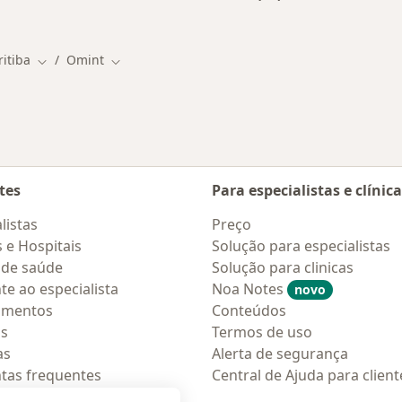
stas da Omint
Mais na categoria: D
ritiba
Omint
e cidade
Mudar de cidade
Mudar de cidade
tes
Para especialistas e clínic
listas
Preço
s e Hospitais
Solução para especialistas
 de saúde
Solução para clinicas
te ao especialista
Noa Notes
novo
amentos
Conteúdos
os
Termos de uso
as
Alerta de segurança
tas frequentes
Central de Ajuda para client
ções móveis