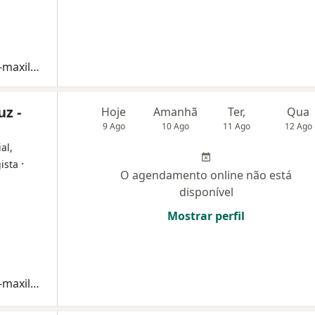
Consulta Cirurgia e Traumatologia Buco-maxilo-facial
uz -
Hoje
Amanhã
Ter,
Qua
9 Ago
10 Ago
11 Ago
12 Ago
al,
·
ista
O agendamento online não está
disponível
Mostrar perfil
Consulta Cirurgia e Traumatologia Buco-maxilo-facial