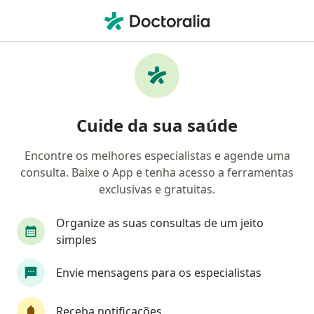
Men
Cirurgião Buco-Maxilo-Facial • Rio de Janeiro, Rio de Janeiro RJ
Filtros
Convênio:
Omint
M
Cirurgiões buco-maxilo-faciais Omint em
Cuide da sua saúde
Rio de Janeiro
Encontre os melhores especialistas e agende uma
consulta. Baixe o App e tenha acesso a ferramentas
exclusivas e gratuitas.
Organize as suas consultas de um jeito
simples
Envie mensagens para os especialistas
First Class
Dr. Daniel Medronho
·
Mais
Cirurgião buco-maxilo-facial
Receba notificações