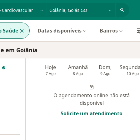
dade, doença ou nome
cidade ou região
p Saúde
Datas disponíveis
Bairros
de em Goiânia
a
Hoje
Amanhã
Dom,
7 Ago
8 Ago
9 Ago
10 Ago
O agendamento online não está
disponível
Solicite um atendimento