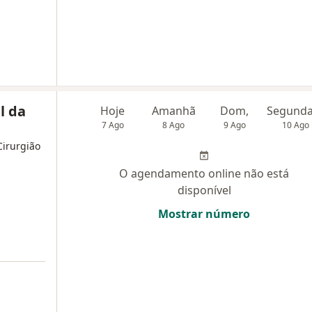
l da
Hoje
Amanhã
Dom,
7 Ago
8 Ago
9 Ago
10 Ago
Cirurgião
O agendamento online não está
disponível
Mostrar número