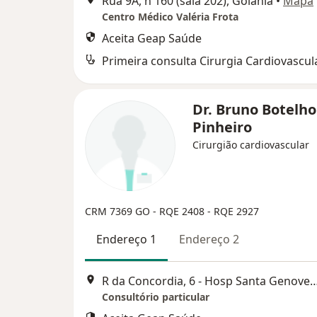
Rua 9A, n 160 (sala 202), Goiânia
•
Mapa
Centro Médico Valéria Frota
Aceita Geap Saúde
Primeira consulta Cirurgia Cardiovascul
Dr. Bruno Botelho
Pinheiro
Cirurgião cardiovascular
CRM 7369 GO - RQE 2408 - RQE 2927
Endereço 1
Endereço 2
R da Concordia, 6 - Hosp Santa Genov
Consultório particular