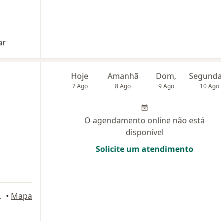
ar
Hoje
Amanhã
Dom,
7 Ago
8 Ago
9 Ago
10 Ago
O agendamento online não está
disponível
Solicite um atendimento
eva, Goiânia
•
Mapa