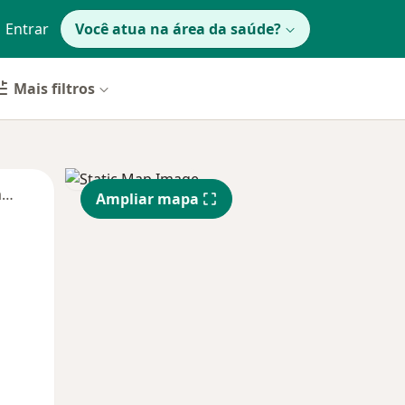
Entrar
Você atua na área da saúde?
Mais filtros
Segunda-feira
Ter,
Qua
Qui,
Ampliar mapa
11 Ago
12 Ago
13 Ago