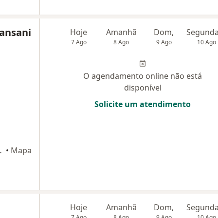
Pansani
Hoje
Amanhã
Dom,
7 Ago
8 Ago
9 Ago
10 Ago
O agendamento online não está
disponível
Solicite um atendimento
enoveva, Goiânia
•
Mapa
Hoje
Amanhã
Dom,
7 Ago
8 Ago
9 Ago
10 Ago