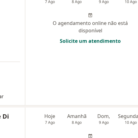
7 Ago
8 Ago
9 Ago
10 Ago
O agendamento online não está
disponível
Solicite um atendimento
ar
 Di
Hoje
Amanhã
Dom,
7 Ago
8 Ago
9 Ago
10 Ago