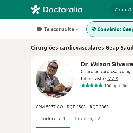
especiali
Teleconsulta
Convênio:
Gea
Cirurgiões cardiovasculares Geap Saú
Dr. Wilson Silveir
Cirurgião cardiovascular,
·
Mais
Intensivista
100 opiniões
CRM 5077 GO - RQE 2588 - RQE 3363
Endereço 1
Endereço 2