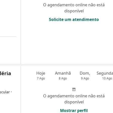
O agendamento online não está
disponível
Solicite um atendimento
léria
Hoje
Amanhã
Dom,
7 Ago
8 Ago
9 Ago
10 Ago
·
scular
O agendamento online não está
disponível
Mostrar perfil