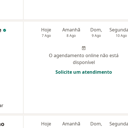
e
Hoje
Amanhã
Dom,
7 Ago
8 Ago
9 Ago
10 Ago
O agendamento online não está
disponível
Solicite um atendimento
ar
no
Hoje
Amanhã
Dom,