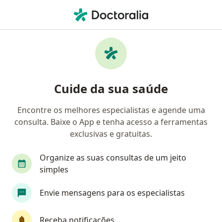
Men
Cirurgião Cardiovascular • Goiânia, Goiás GO
Filtros
Convênio:
Unimed
Cirurgiões cardiovasculares Unimed em
Cuide da sua saúde
Goiânia
Encontre os melhores especialistas e agende uma
consulta. Baixe o App e tenha acesso a ferramentas
exclusivas e gratuitas.
Organize as suas consultas de um jeito
simples
Envie mensagens para os especialistas
First Class
Dr. Vitor Lucena Carneiro
·
Mais
Cirurgião cardiovascular
Receba notificações