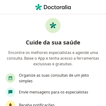
Men
Cirurgião Cardiovascular • Setor Oeste, Goiânia, Goiás GO
Filtros
• 1
Convênio
Mapa
Cirurgiões cardiovasculares em Setor Oeste,
Cuide da sua saúde
Goiânia
Encontre os melhores especialistas e agende uma
consulta. Baixe o App e tenha acesso a ferramentas
Qual é o seu convênio?
exclusivas e gratuitas.
Unimed
Bradesco Saúde
Sul América Saú
Organize as suas consultas de um jeito
simples
Envie mensagens para os especialistas
Receba notificações