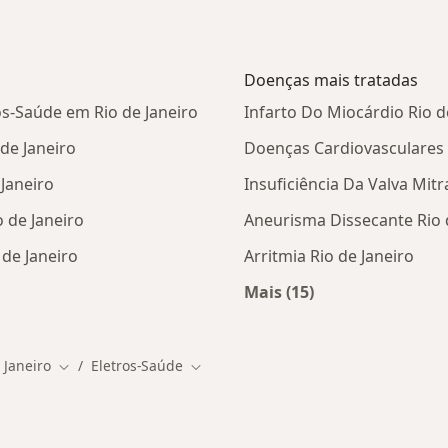
Doenças mais tratadas
os-Saúde em Rio de Janeiro
Infarto Do Miocárdio Rio d
de Janeiro
Doenças Cardiovasculares 
Janeiro
Insuficiência Da Valva Mitr
 de Janeiro
Aneurisma Dissecante Rio 
de Janeiro
Arritmia Rio de Janeiro
Mais (15)
tas da Eletros-Saúde
Mais na categoria: D
 Janeiro
Eletros-Saúde
idade
Mudar de cidade
Mudar de cidade