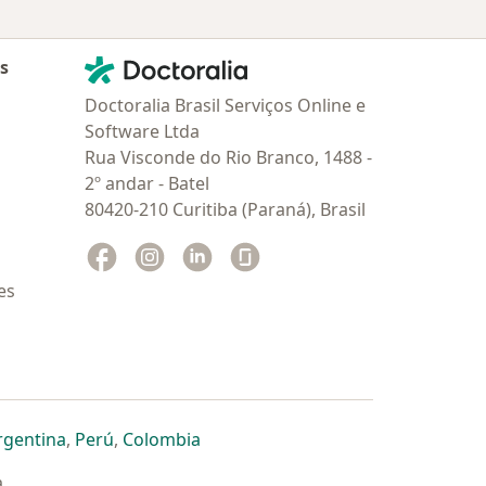
Contato
Doctoralia - Homepage
as
Doctoralia Brasil Serviços Online e
Software Ltda
Rua Visconde do Rio Branco, 1488 -
2º andar - Batel
80420-210 Curitiba (Paraná), Brasil
Facebook
abre num novo separador
Instagram
abre num novo separador
Linkedin
abre num novo separador
Glassdoor
abre num novo separador
es
dor
 separador
 novo separador
re num novo separador
abre num novo separador
abre num novo separador
abre num novo separador
rgentina
,
Perú
,
Colombia
a