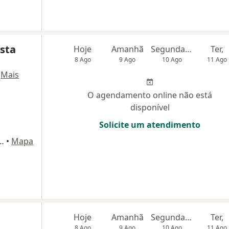
sta
Hoje
Amanhã
Segunda-feira
Ter,
8 Ago
9 Ago
10 Ago
11 Ago
·
Mais
O agendamento online não está
disponível
Solicite um atendimento
 Bloco B Sala 1519, Rio de Janeiro
•
Mapa
Hoje
Amanhã
Segunda-feira
Ter,
8 Ago
9 Ago
10 Ago
11 Ago