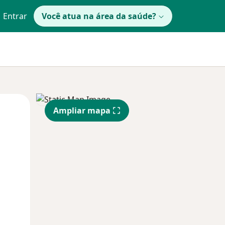
Entrar
Você atua na área da saúde?
Qua
Qui,
Sex,
Ampliar mapa
12 Ago
13 Ago
14 Ago