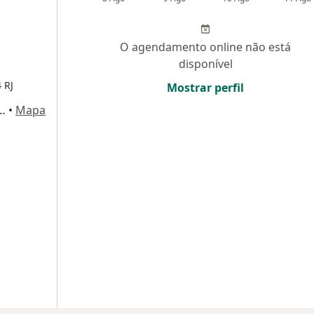
O agendamento online não está
disponível
 RJ
Mostrar perfil
 Bloco B Sala 1519, Rio de Janeiro
•
Mapa