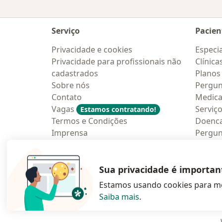
Serviço
Pacien
Privacidade e cookies
Especia
Privacidade para profissionais não
Clínica
cadastrados
Planos
Sobre nós
Pergun
Contato
Medic
Vagas
Serviç
Estamos contratando!
Termos e Condições
Doenc
Imprensa
Pergun
Lei da Igualdade Salarial
Aplica
Blog p
Sua privacidade é importan
Estamos usando cookies para me
Saiba mais
.
abre num novo s
abre num
a
Polska
,
Türkiye
,
España
,