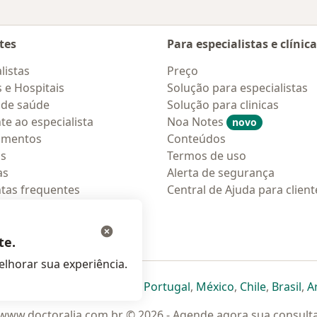
tes
Para especialistas e clínic
listas
Preço
s e Hospitais
Solução para especialistas
 de saúde
Solução para clinicas
te ao especialista
Noa Notes
novo
amentos
Conteúdos
os
Termos de uso
as
Alerta de segurança
tas frequentes
Central de Ajuda para client
ções móveis
ara pacientes
te.
lhorar sua experiência.
eparador
 novo separador
bre num novo separador
abre num novo separador
abre num novo separador
abre num novo separador
abre num novo separa
abre num novo
abre num
ab
Italia
,
Deutschland
,
Česko
,
Portugal
,
México
,
Chile
,
Brasil
,
A
www.doctoralia.com.br © 2026 - Agende agora sua consult