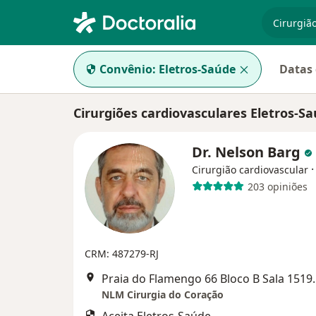
especiali
Convênio:
Eletros-Saúde
Datas 
Cirurgiões cardiovasculares Eletros-S
Dr. Nelson Barg
Cirurgião cardiovascular
203 opiniões
CRM: 487279-RJ
Praia do Flamengo 66
NLM Cirurgia do Coração