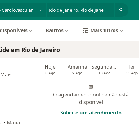
dade, doença ou nome
cidade ou região
disponíveis
Bairros
Mais filtros
aúde em Rio de Janeiro
Hoje
Amanhã
Segunda-feira
Ter,
8 Ago
9 Ago
10 Ago
11 Ago
·
Mais
O agendamento online não está
disponível
Solicite um atendimento
 Bloco B Sala 1519, Rio de Janeiro
•
Mapa