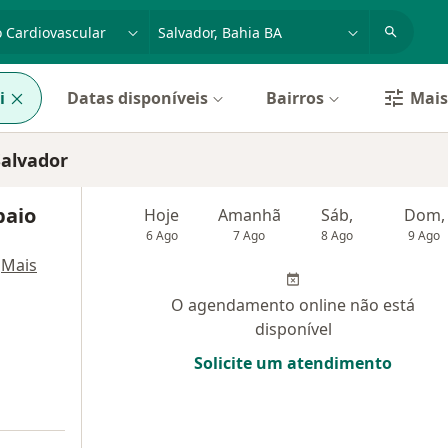
dade, doença ou nome
cidade ou região
i
Datas disponíveis
Bairros
Mais 
Salvador
paio
Hoje
Amanhã
Sáb,
Dom,
6 Ago
7 Ago
8 Ago
9 Ago
·
Mais
O agendamento online não está
disponível
Solicite um atendimento