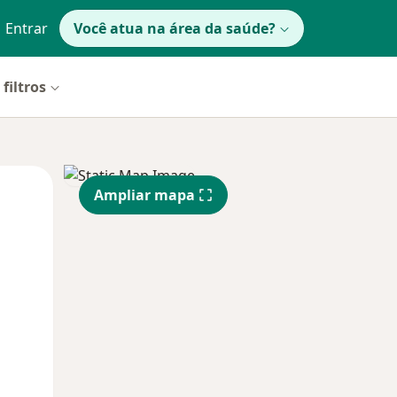
Entrar
Você atua na área da saúde?
filtros
Segunda-feira
Ter,
Qua
Ampliar mapa
10 Ago
11 Ago
12 Ago