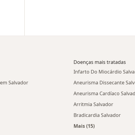
Doenças mais tratadas
Infarto Do Miocárdio Salv
 em Salvador
Aneurisma Dissecante Sal
Aneurisma Cardíaco Salva
Arritmia Salvador
Bradicardia Salvador
Mais (15)
tas da Cassi
Mais na categoria: D