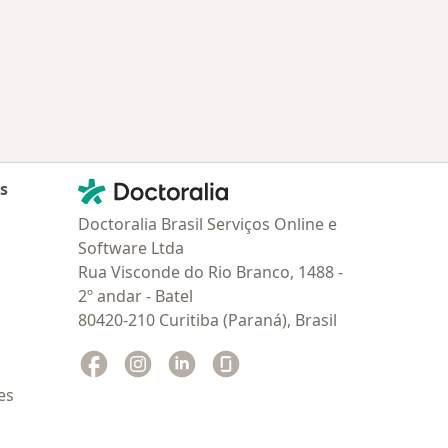
Contato
Doctoralia - Homepage
as
Doctoralia Brasil Serviços Online e
Software Ltda
Rua Visconde do Rio Branco, 1488 -
2º andar - Batel
80420-210 Curitiba (Paraná), Brasil
Facebook
abre num novo separador
Instagram
abre num novo separador
Linkedin
abre num novo separador
Glassdoor
abre num novo separador
es