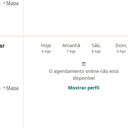
113 , Nazare, Salvador
•
Mapa
ar
Hoje
Amanhã
Sáb,
Dom,
6 Ago
7 Ago
8 Ago
9 Ago
O agendamento online não está
disponível
113 , Nazare, Salvador
•
Mapa
Mostrar perfil