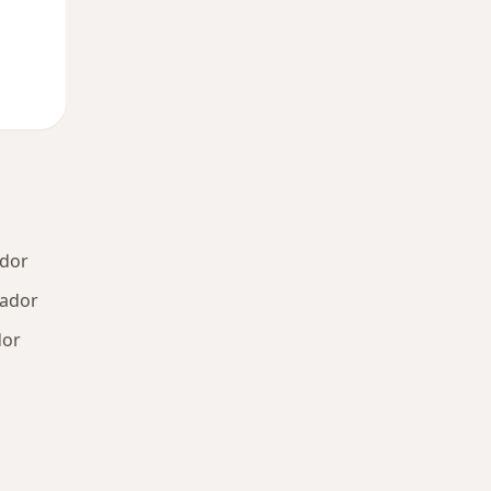
ador
vador
dor
oenças mais tratadas