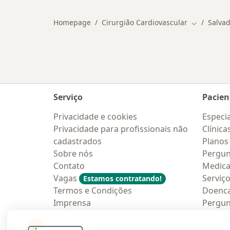
Homepage
Cirurgião Cardiovascular
Salva
Mudar de c
Serviço
Pacien
Privacidade e cookies
Especia
Privacidade para profissionais não
Clínica
cadastrados
Planos
Sobre nós
Pergun
Contato
Medic
Vagas
Serviç
Estamos contratando!
Termos e Condições
Doenc
Imprensa
Pergun
Lei da Igualdade Salarial
Aplica
Blog p