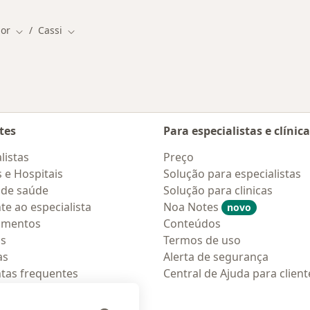
dor
Cassi
idade
Mudar de cidade
Mudar de cidade
tes
Para especialistas e clínic
listas
Preço
s e Hospitais
Solução para especialistas
 de saúde
Solução para clinicas
te ao especialista
Noa Notes
novo
amentos
Conteúdos
os
Termos de uso
as
Alerta de segurança
tas frequentes
Central de Ajuda para client
ções móveis
ara pacientes