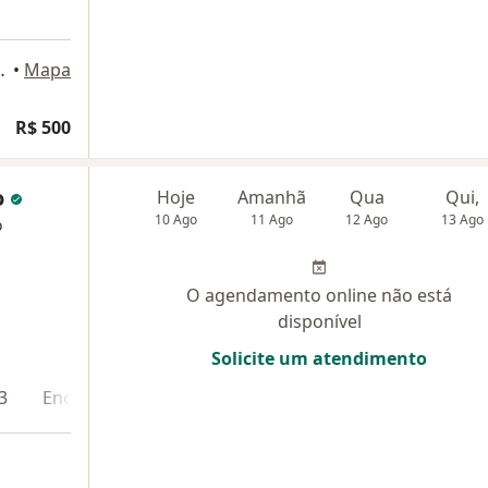
uto, 500, Salvador
•
Mapa
R$ 500
o
Hoje
Amanhã
Qua
Qui,
10 Ago
11 Ago
12 Ago
13 Ago
o
O agendamento online não está
disponível
Solicite um atendimento
3
Endereço 4
Teleconsulta