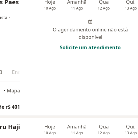
s Paes
Hoje
Amanhã
Qua
Qui,
10 Ago
11 Ago
12 Ago
13 Ago
·
ista
O agendamento online não está
disponível
Solicite um atendimento
3
Endereço 4
Endereço 5
 Salvador
•
Mapa
de r$ 401
ru Haji
Hoje
Amanhã
Qua
Qui,
10 Ago
11 Ago
12 Ago
13 Ago