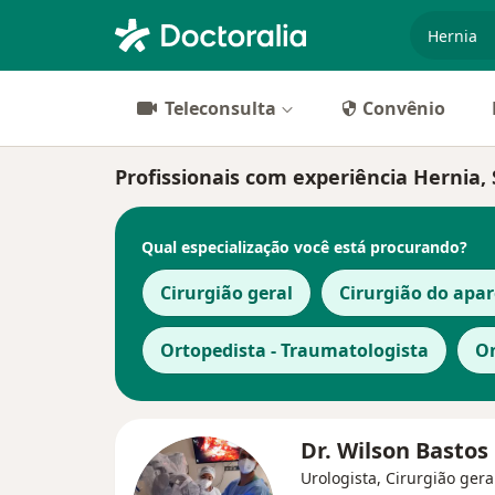
especiali
Teleconsulta
Convênio
Profissionais com experiência Hernia,
Qual especialização você está procurando?
Cirurgião geral
Cirurgião do apar
Ortopedista - Traumatologista
On
Dr. Wilson Bastos
Urologista, Cirurgião gera