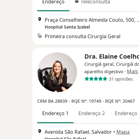
Endereço
Teleconsulta
Praça Conselheiro Almeida Co
Hospital Santa Izabel
Primeira consulta Cirurgia Geral
Dra. Elaine Coelh
Cirurgiã geral, Cirurgiã d
·
Mais
aparelho digestivo
31 opiniões
CRM BA 28839
- RQE Nº: 19749
- RQE Nº: 20467
Endereço 1
Endereço 2
Endereço 
Avenida São Rafael, Salvador
•
Mapa
Hospital São Rafael