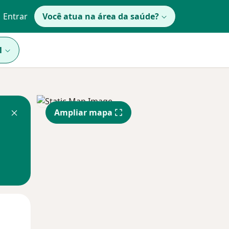
Entrar
Você atua na área da saúde?
1
Ampliar mapa
Sex,
Sáb,
Dom,
14 Ago
15 Ago
16 Ago