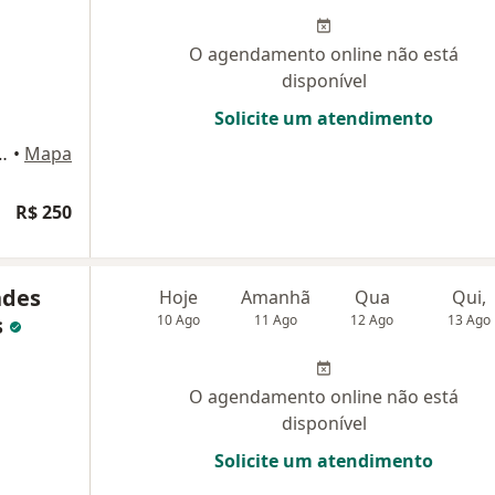
O agendamento online não está
disponível
Solicite um atendimento
alhães Neto 1541, Salvador
•
Mapa
R$ 250
ndes
Hoje
Amanhã
Qua
Qui,
s
10 Ago
11 Ago
12 Ago
13 Ago
O agendamento online não está
disponível
Solicite um atendimento