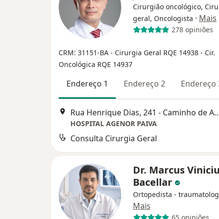
Cirurgião oncológico, Cir
·
Mais
geral, Oncologista
278 opiniões
CRM: 31151-BA
- Cirurgia Geral RQE 14938
- Cir.
Oncológica RQE 14937
Endereço 1
Endereço 2
Endereço 
Rua Henrique Dias, 241 - Caminho de Are
HOSPITAL AGENOR PAIVA
Consulta Cirurgia Geral
Dr. Marcus Viniciu
Bacellar
Ortopedista - traumatolog
Mais
65 opiniões