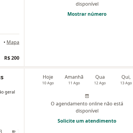
disponível
Mostrar número
•
Mapa
R$ 200
us
Hoje
Amanhã
Qua
Qui,
10 Ago
11 Ago
12 Ago
13 Ago
ão geral
O agendamento online não está
disponível
Solicite um atendimento
3
Teleconsulta