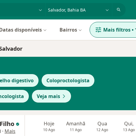
dade, doença ou nome
cidade ou região
Datas disponíveis
Bairros
Mais filtros
•
 Salvador
elho digestivo
Coloproctologista
cologista
Veja mais
 Filho
Hoje
Amanhã
Qua
Qui,
10 Ago
11 Ago
12 Ago
13 Ago
·
Mais
l