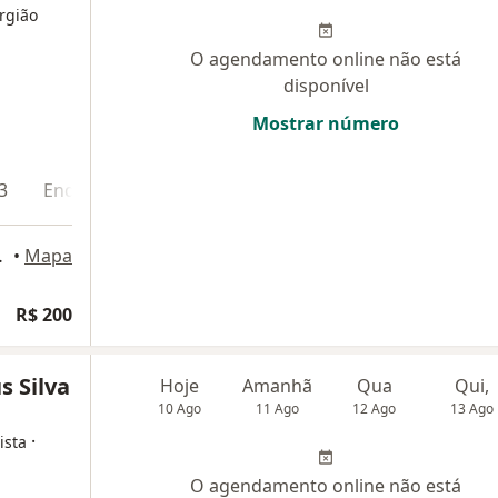
urgião
O agendamento online não está
disponível
Mostrar número
3
Endereço 4
Teleconsulta
ia, Salvador
•
Mapa
R$ 200
s Silva
Hoje
Amanhã
Qua
Qui,
10 Ago
11 Ago
12 Ago
13 Ago
·
ista
O agendamento online não está