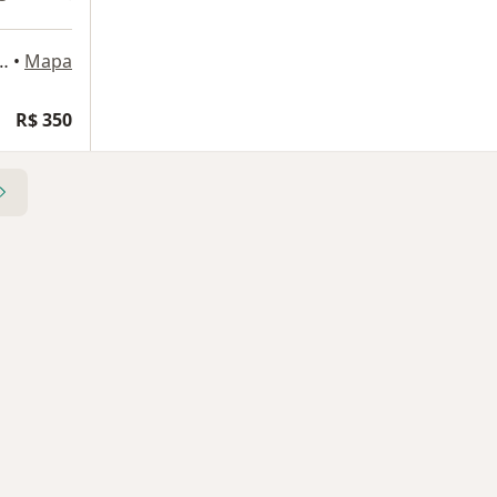
é Sala 115 Centro médico Celso Figueiroa, Salvador
•
Mapa
R$ 350