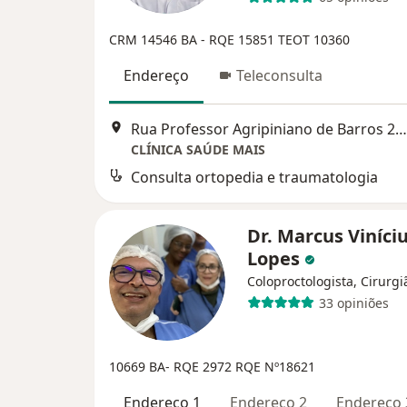
CRM 14546 BA - RQE 15851
TEOT 10360
Endereço
Teleconsulta
Rua Professor Agripiniano de Barros 228, Salvador
CLÍNICA SAÚDE MAIS
Consulta ortopedia e traumatologia
Dr. Marcus Viníci
Lopes
Coloproctologista, Cirurgi
33 opiniões
10669 BA- RQE 2972
RQE Nº18621
Endereço 1
Endereço 2
Endereço 