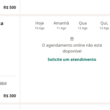
R$ 500
ta
Hoje
Amanhã
Qua
Qui,
10 Ago
11 Ago
12 Ago
13 Ago
O agendamento online não está
disponível
Solicite um atendimento
apa
R$ 300