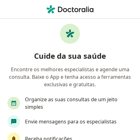
Men
Cirurgião De Cabeça E Pescoço • Salvador, Bahia BA
Filtros
Convênio:
Casseb
Cirurgiões de cabeça e pescoço Casseb em
Cuide da sua saúde
Salvador
Encontre os melhores especialistas e agende uma
consulta. Baixe o App e tenha acesso a ferramentas
exclusivas e gratuitas.
Organize as suas consultas de um jeito
simples
Envie mensagens para os especialistas
First Class
Dr. Gustavo Cunha
·
Mais
Cirurgião de cabeça e pescoço, Otorrino
Receba notificações