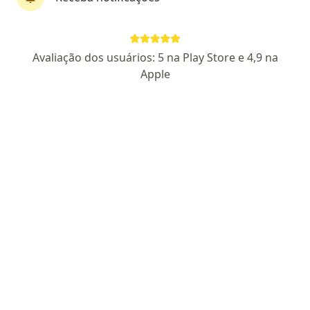
141 opiniões
CRM 23839 BA
RQE 14040 / 20166
CNRM 423092
Avaliação dos usuários: 5 na Play Store e 4,9 na
Avenida Professor Magalhães Neto 1541, Salvador
•
Mapa
Apple
Hospital da Bahia
Aceita Casseb
Consulta cirurgia de cabeça e pescoço
Esse especialista não oferece agendamento online para esse endereço.
Solicite um atendimento