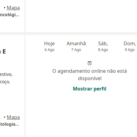
•
Mapa
Cepro - Centro Endoscópico de Prevenção Oncológica
Hoje
Amanhã
Sáb,
Dom,
 E
6 Ago
7 Ago
8 Ago
9 Ago
O agendamento online não está
estivo,
disponível
coço,
Mostrar perfil
rtaleza
•
Mapa
Endodiagnose Gastroendoscopia E Coloproctologia - Fortaleza