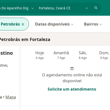
dade, doença ou nome
cidade ou região
Petrobrás
Datas disponíveis
Bairros
 Petrobrás em Fortaleza
estino
Hoje
Amanhã
Sáb,
Dom,
6 Ago
7 Ago
8 Ago
9 Ago
tivo,
O agendamento online não está
disponível
Solicite um atendimento
za
•
Mapa