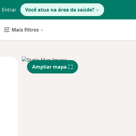
Entrar
Você atua na área da saúde?
Mais filtros
Segunda-feira
Ter,
Qua
Ampliar mapa
10 Ago
11 Ago
12 Ago