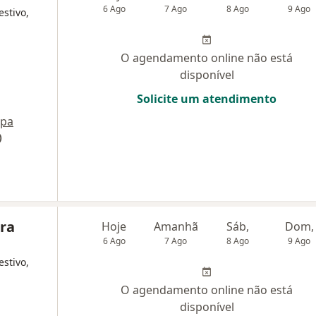
6 Ago
7 Ago
8 Ago
9 Ago
estivo,
O agendamento online não está
disponível
Solicite um atendimento
pa
)
ira
Hoje
Amanhã
Sáb,
Dom,
6 Ago
7 Ago
8 Ago
9 Ago
estivo,
O agendamento online não está
disponível