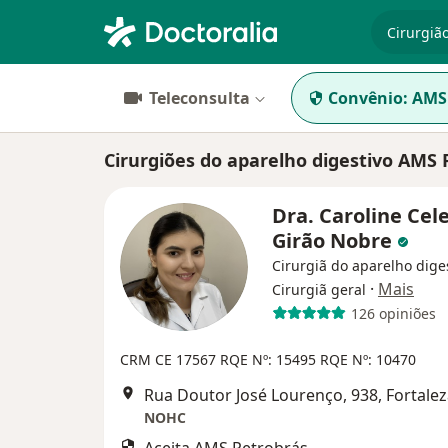
especiali
Teleconsulta
Convênio:
AMS 
Cirurgiões do aparelho digestivo AMS
Dra. Caroline Cel
Girão Nobre
Cirurgiã do aparelho diges
·
Mais
Cirurgiã geral
126 opiniões
CRM CE 17567
RQE Nº: 15495
RQE Nº: 10470
Rua Doutor José Lourenço, 938, Fortale
NOHC