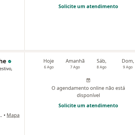
Solicite um atendimento
che
Hoje
Amanhã
Sáb,
Dom,
6 Ago
7 Ago
8 Ago
9 Ago
estivo,
O agendamento online não está
disponível
Solicite um atendimento
o Távora, 1070 A, Fortaleza
•
Mapa