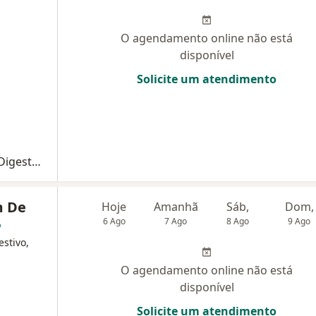
O agendamento online não está
disponível
Solicite um atendimento
Primeira consulta Cirurgia do Aparelho Digestivo
m De
Hoje
Amanhã
Sáb,
Dom,
6 Ago
7 Ago
8 Ago
9 Ago
estivo,
O agendamento online não está
disponível
Solicite um atendimento