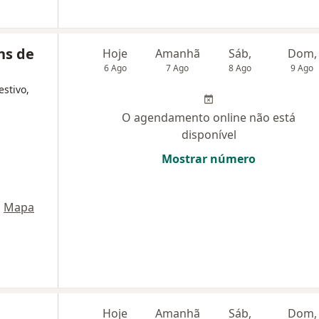
ns de
Hoje
Amanhã
Sáb,
Dom,
6 Ago
7 Ago
8 Ago
9 Ago
estivo,
O agendamento online não está
disponível
Mostrar número
•
Mapa
Hoje
Amanhã
Sáb,
Dom,