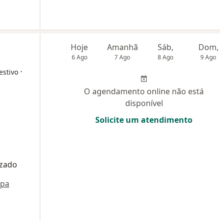
Hoje
Amanhã
Sáb,
Dom,
6 Ago
7 Ago
8 Ago
9 Ago
·
estivo
O agendamento online não está
disponível
Solicite um atendimento
izado
pa