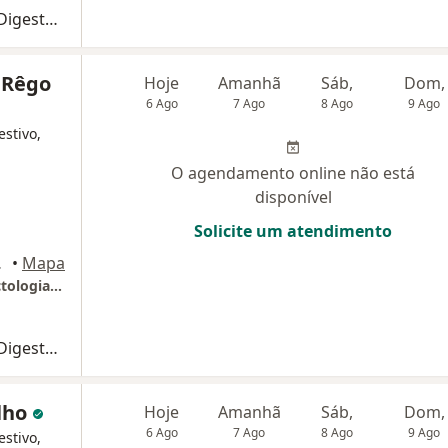
Primeira consulta Cirurgia do Aparelho Digestivo
o Rêgo
Hoje
Amanhã
Sáb,
Dom,
6 Ago
7 Ago
8 Ago
9 Ago
estivo,
O agendamento online não está
disponível
Solicite um atendimento
rtaleza
•
Mapa
Endodiagnose Gastroendoscopia E Coloproctologia - Fortaleza
Primeira consulta Cirurgia do Aparelho Digestivo
ilho
Hoje
Amanhã
Sáb,
Dom,
6 Ago
7 Ago
8 Ago
9 Ago
estivo,