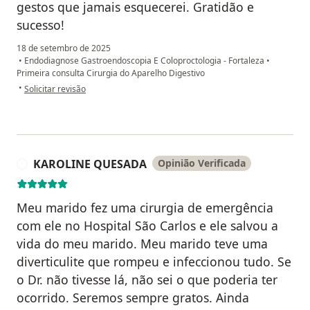
gestos que jamais esquecerei. Gratidão e
sucesso!
18 de setembro de 2025
•
Endodiagnose Gastroendoscopia E Coloproctologia - Fortaleza
•
Primeira consulta Cirurgia do Aparelho Digestivo
na opinião do utilizador Lidiane Araújo
•
Solicitar revisão
KAROLINE QUESADA
Opinião Verificada
K
Meu marido fez uma cirurgia de emergência
com ele no Hospital São Carlos e ele salvou a
vida do meu marido. Meu marido teve uma
diverticulite que rompeu e infeccionou tudo. Se
o Dr. não tivesse lá, não sei o que poderia ter
ocorrido. Seremos sempre gratos. Ainda