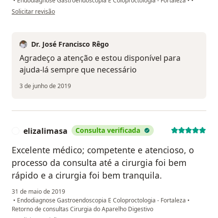
•
Endodiagnose Gastroendoscopia E Coloproctologia - Fortaleza
•
•
na opinião do utilizador Sua conta foi excluída
Solicitar revisão
Dr. José Francisco Rêgo
Agradeço a atenção e estou disponível para
ajuda-lá sempre que necessário
3 de junho de 2019
elizalimasa
Consulta verificada
E
Excelente médico; competente e atencioso, o
processo da consulta até a cirurgia foi bem
rápido e a cirurgia foi bem tranquila.
31 de maio de 2019
•
Endodiagnose Gastroendoscopia E Coloproctologia - Fortaleza
•
Retorno de consultas Cirurgia do Aparelho Digestivo
na opinião do utilizador elizalimasa