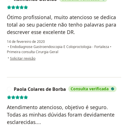
Ótimo profissional, muito atencioso se dedica
total ao seu paciente não tenho palavras para
descrever esse excelente DR.
14 de fevereiro de 2020
•
Endodiagnose Gastroendoscopia E Coloproctologia - Fortaleza
•
Primeira consulta Cirurgia Geral
na opinião do utilizador Raimundo Geraldo
•
Solicitar revisão
Paola Colares de Borba
Consulta verificada
P
Atendimento atencioso, objetivo é seguro.
Todas as minhas dúvidas foram devidamente
esclarecidas....