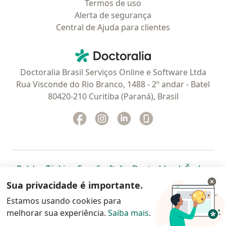
Termos de uso
Alerta de segurança
Central de Ajuda para clientes
Contato
Doctoralia - Homepage
Doctoralia Brasil Serviços Online e Software Ltda
Rua Visconde do Rio Branco, 1488 - 2º andar - Batel
80420-210 Curitiba (Paraná), Brasil
Facebook
abre num novo separador
Instagram
abre num novo separador
Linkedin
abre num novo separad
Glassdoor
abre num novo se
abre num novo separador
abre num novo separador
abre num novo separador
abre num novo separado
abre num n
abre
Polska
,
Türkiye
,
España
,
Italia
,
Deutschland
,
Česko
,
abre num novo separador
abre num novo separador
abre num novo separador
abre num novo separa
abre num no
abre n
Portugal
,
México
,
Chile
,
Brasil
,
Argentina
,
Perú
,
Sua privacidade é importante.
abre num novo separad
Colombia
Estamos usando cookies para
melhorar sua experiência.
www.doctoralia.com.br © 2026 - Agende agora sua
Saiba mais
.
consulta