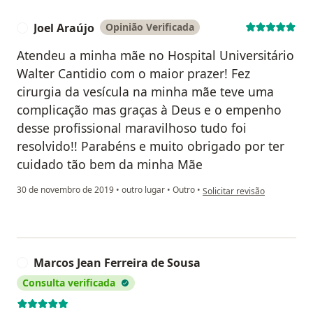
Joel Araújo
Opinião Verificada
J
Atendeu a minha mãe no Hospital Universitário
Walter Cantidio com o maior prazer! Fez
cirurgia da vesícula na minha mãe teve uma
complicação mas graças à Deus e o empenho
desse profissional maravilhoso tudo foi
resolvido!! Parabéns e muito obrigado por ter
cuidado tão bem da minha Mãe
na opinião do utilizador Joel
30 de novembro de 2019
•
outro lugar
•
Outro
•
Solicitar revisão
Marcos Jean Ferreira de Sousa
M
Consulta verificada