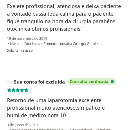
Exelete profissional, atenciosa e deixa paciente
a vontade passa toda calma para o paciente
fique tranquilo na hora da cirurgia parabéns
otoclinica ótimos profissionais!
19 de novembro de 2019
•
Hospital Otoclinica
•
Primeira consulta Cirurgia Geral
•
na opinião do utilizador Marcos Jean Ferreira de Sousa
Solicitar revisão
Sua conta foi excluída
Consulta verificada
Retorno de uma laparotomia excelente
profissional muito atencioso,simpático e
humilde médico nota 10
3 de junho de 2019