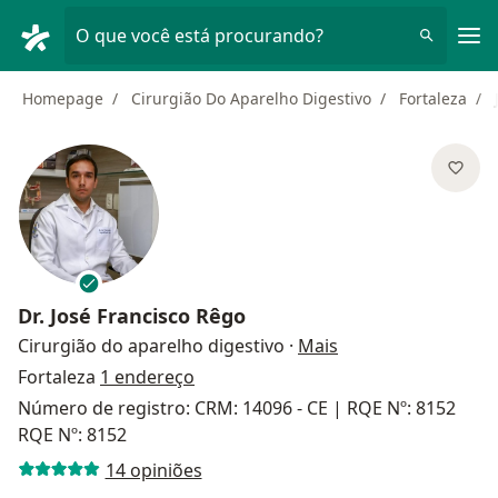
Men
O que você está procurando?
Homepage
Cirurgião Do Aparelho Digestivo
Fortaleza
Dr.
José Francisco Rêgo
sobre as especiali
Cirurgião do aparelho digestivo
·
Mais
Fortaleza
1 endereço
Número de registro: CRM: 14096 - CE | RQE Nº: 8152
RQE Nº: 8152
14 opiniões