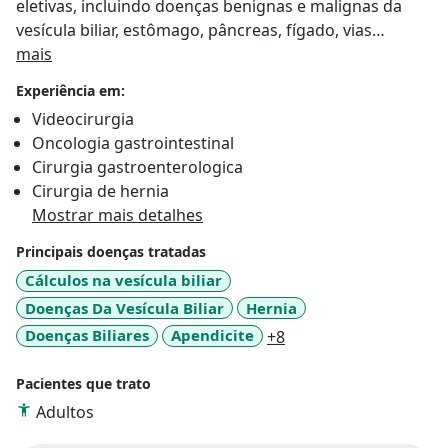
eletivas, incluindo doenças benignas e malignas da
vesícula biliar, estômago, pâncreas, fígado, vias
Sobre mim
biliares, esófago, intestino delgado, cólon e parede
mais
abdominal, sejam por videolaparoscopia ou por via
Experiência em:
aberta.
Videocirurgia
Oncologia gastrointestinal
Cirurgia gastroenterologica
Cirurgia de hernia
Mostrar mais detalhes
Principais doenças tratadas
Cálculos na vesícula biliar
Doenças Da Vesícula Biliar
Hernia
a11y_sr_more_diseas
Doenças Biliares
Apendicite
+8
Pacientes que trato
Adultos