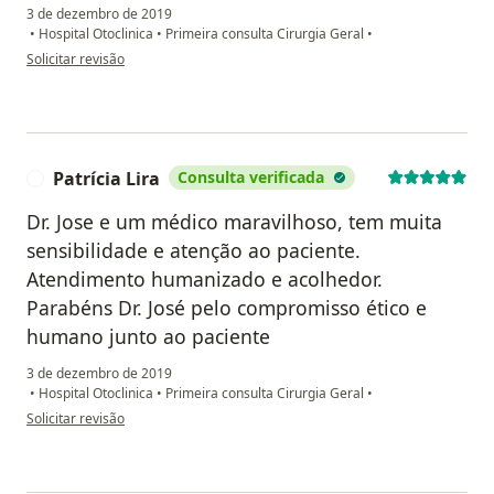
3 de dezembro de 2019
•
Hospital Otoclinica
•
Primeira consulta Cirurgia Geral
•
na opinião do utilizador Paola Colares de Borba
Solicitar revisão
Patrícia Lira
Consulta verificada
P
Dr. Jose e um médico maravilhoso, tem muita
sensibilidade e atenção ao paciente.
Atendimento humanizado e acolhedor.
Parabéns Dr. José pelo compromisso ético e
humano junto ao paciente
3 de dezembro de 2019
•
Hospital Otoclinica
•
Primeira consulta Cirurgia Geral
•
na opinião do utilizador Patrícia Lira
Solicitar revisão