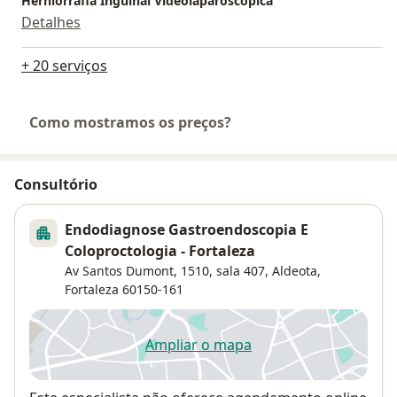
Herniorrafia Inguinal Videolaparoscopica
Detalhes
+ 20 serviços
Como mostramos os preços?
Consultório
Endodiagnose Gastroendoscopia E
Coloproctologia - Fortaleza
Av Santos Dumont, 1510, sala 407,
Aldeota
,
Fortaleza
60150-161
Ampliar o mapa
abre num novo separador
Disponibilidade