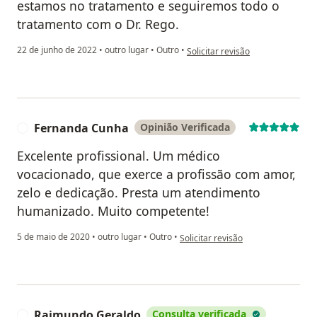
estamos no tratamento e seguiremos todo o
tratamento com o Dr. Rego.
na opinião do utilizador KAROL
22 de junho de 2022
•
outro lugar
•
Outro
•
Solicitar revisão
Fernanda Cunha
Opinião Verificada
F
Excelente profissional. Um médico
vocacionado, que exerce a profissão com amor,
zelo e dedicação. Presta um atendimento
humanizado. Muito competente!
na opinião do utilizador Fernanda
5 de maio de 2020
•
outro lugar
•
Outro
•
Solicitar revisão
Raimundo Geraldo
Consulta verificada
R