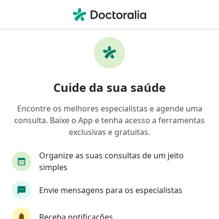
Men
Cirurgião Do Aparelho Digestivo • João Pessoa, Paraíba PB
Filtros
Convênio:
Cassi
Ma
Cirurgiões do aparelho digestivo Cassi em
Cuide da sua saúde
João Pessoa
Encontre os melhores especialistas e agende uma
consulta. Baixe o App e tenha acesso a ferramentas
exclusivas e gratuitas.
Organize as suas consultas de um jeito
simples
Dr. Luis Antonio Cavalcante da Fonseca
Envie mensagens para os especialistas
·
Mais
Cirurgião do aparelho digestivo
43 opiniões
Receba notificações