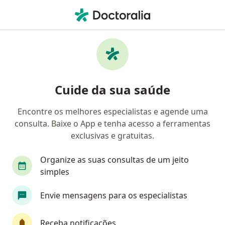
Men
Cirurgião Do Aparelho Digestivo • Floresta, Porto Alegre, Rio Grande do Sul RS
Filtros
• 1
Convênio
Mapa
Cirurgiões do aparelho digestivo em
Cuide da sua saúde
Floresta, Porto Alegre
Encontre os melhores especialistas e agende uma
consulta. Baixe o App e tenha acesso a ferramentas
Qual é o seu convênio?
exclusivas e gratuitas.
Unimed
Bradesco Saúde
Sul América Saú
Organize as suas consultas de um jeito
simples
Envie mensagens para os especialistas
Receba notificações