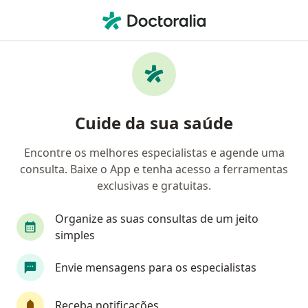
Men
Cirurgião Geral • Brasília, Distrito Federal DF
Filtros
Convênio:
CASEC (CODEVASF)
Cirurgiões gerais CASEC (CODEVASF) em
Cuide da sua saúde
Brasília
Encontre os melhores especialistas e agende uma
consulta. Baixe o App e tenha acesso a ferramentas
exclusivas e gratuitas.
Organize as suas consultas de um jeito
simples
Dra. Caroline dos Anjos
Envie mensagens para os especialistas
·
Mais
Cirurgiã geral
532 opiniões
Receba notificações