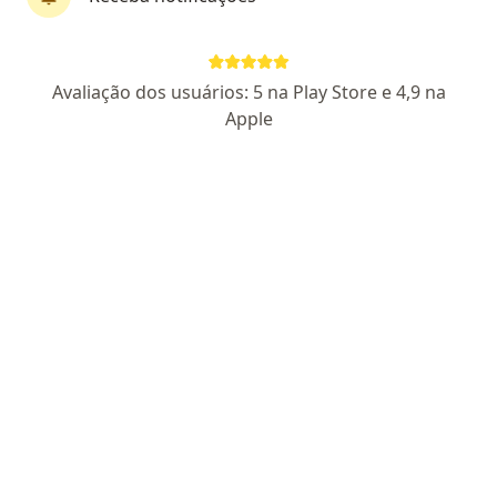
CRM DF 21478
RQE 14069
Endereço 1
Endereço 2
Endereço 3
Avaliação dos usuários: 5 na Play Store e 4,9 na
Apple
SGAN 915, Edifício Golden Office, Módulo G, Bloco E, Térreo, Sala 002, Brasília
•
Mapa
NOVA GESTA | Ginecologia e Obstetrícia
Aceita CASEC (CODEVASF)
Consulta Cirurgia Geral
Esse especialista não oferece agendamento online para esse endereço.
Solicite um atendimento