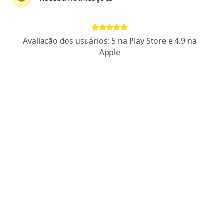
CRM PE 15387
RQE Nº: 7871
RQE Nº: 77
Pacientes fiéis
Av. Parnamirim, 95, Recife
•
Mapa
Avaliação dos usuários: 5 na Play Store e 4,9 na
CUPER - CENTRO UROLÓGICO DE PERNAMBUCO / HML
Apple
Aceita Golden Cross
Esse especialista não oferece agendamento online para esse endereço.
Solicite um atendimento
Dr. Isaac Esmeraldo