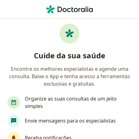
Men
Cirurgião Geral • Recife, Pernambuco PE
Filtros
Convênio:
Golden Cross
Cirurgiões gerais Golden Cross em Recife
Cuide da sua saúde
Encontre os melhores especialistas e agende uma
consulta. Baixe o App e tenha acesso a ferramentas
exclusivas e gratuitas.
Organize as suas consultas de um jeito
simples
Dr. Luiz Henrique Carvalho Simoes Melo
Envie mensagens para os especialistas
·
Mais
Cirurgião geral, Urologista
66 opiniões
Receba notificações