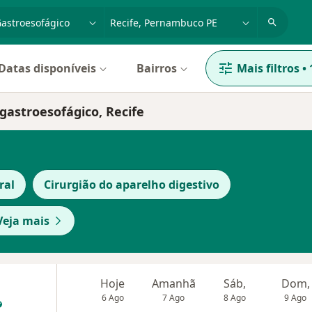
dade, doença ou nome
cidade ou região
Datas disponíveis
Bairros
Mais filtros
•
gastroesofágico, Recife
ral
Cirurgião do aparelho digestivo
Veja mais
Hoje
Amanhã
Sáb,
Dom,
6 Ago
7 Ago
8 Ago
9 Ago