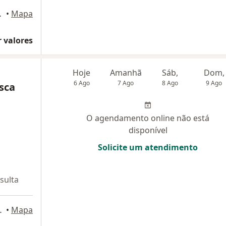
4760, Recife
•
Mapa
 valores
Hoje
Amanhã
Sáb,
Dom,
6 Ago
7 Ago
8 Ago
9 Ago
isca
O agendamento online não está
disponível
Solicite um atendimento
sulta
andar - sala 207, Recife
•
Mapa