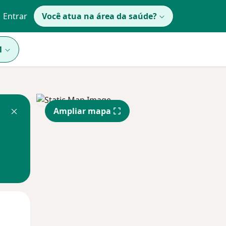
Entrar
Você atua na área da saúde?
1
Ampliar mapa
Segunda-feira
Ter,
Qua
10 Ago
11 Ago
12 Ago