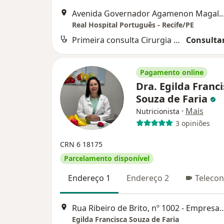
Avenida Governador Agamenon Magalhães 
Real Hospital Português - Recife/PE
Primeira consulta Cirurgia Geral
Consultar
Pagamento online
Dra. Egilda Franc
Souza de Faria
·
Mais
Nutricionista
3 opiniões
CRN 6 18175
Parcelamento disponível
Endereço 1
Endereço 2
Telecon
Rua Ribeiro de Brito, nº 1002 - Empresarial 1002, 2º 
Egilda Francisca Souza de Faria