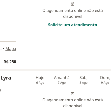
O agendamento online não está
disponível
Solicite um atendimento
mões Barbosa 266, Recife
•
Mapa
R$ 250
 Lyra
Hoje
Amanhã
Sáb,
Dom,
6 Ago
7 Ago
8 Ago
9 Ago
s
O agendamento online não está
disponível