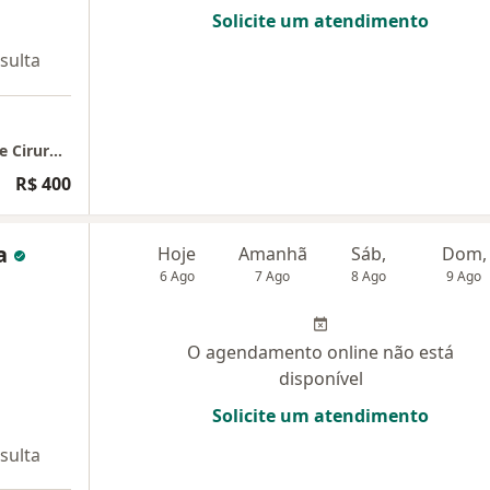
Solicite um atendimento
sulta
NEXO - Núcleo de Excelência em Obesidade e Cirurgia
R$ 400
ga
Hoje
Amanhã
Sáb,
Dom,
6 Ago
7 Ago
8 Ago
9 Ago
O agendamento online não está
disponível
Solicite um atendimento
sulta