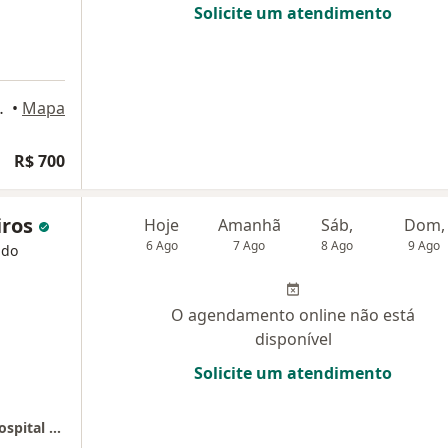
Solicite um atendimento
 Cobertura, Recife
•
Mapa
R$ 700
iros
Hoje
Amanhã
Sáb,
Dom,
6 Ago
7 Ago
8 Ago
9 Ago
 do
O agendamento online não está
disponível
Solicite um atendimento
Centro de Obesidade e Diabetes (COD) do Hospital Santa Joana Recife