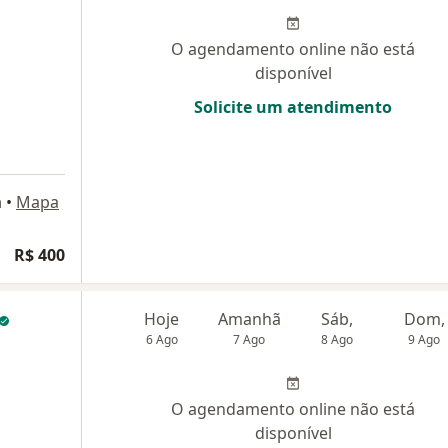
O agendamento online não está
disponível
Solicite um atendimento
a
•
Mapa
R$ 400
Hoje
Amanhã
Sáb,
Dom,
6 Ago
7 Ago
8 Ago
9 Ago
O agendamento online não está
disponível