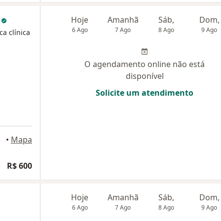
o
Hoje
Amanhã
Sáb,
Dom,
6 Ago
7 Ago
8 Ago
9 Ago
ca clínica
O agendamento online não está
disponível
Solicite um atendimento
•
Mapa
R$ 600
Hoje
Amanhã
Sáb,
Dom,
6 Ago
7 Ago
8 Ago
9 Ago