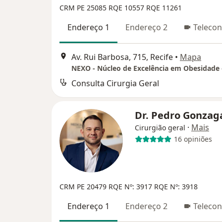
CRM PE 25085
RQE 10557
RQE 11261
Endereço 1
Endereço 2
Telecon
Av. Rui Barbosa, 715, Recife
•
Mapa
Consulta Cirurgia Geral
Dr. Pedro Gonza
·
Mais
Cirurgião geral
16 opiniões
CRM PE 20479
RQE Nº: 3917
RQE Nº: 3918
Endereço 1
Endereço 2
Telecon