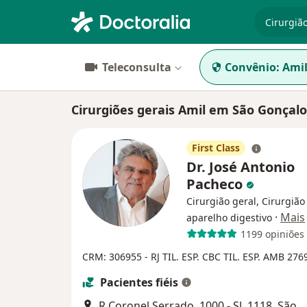
especiali
Teleconsulta
Convênio:
Ami
Cirurgiões gerais Amil em São Gonçalo
First Class
Dr. José Antonio
Pacheco
Cirurgião geral, Cirurgião
·
Mais
aparelho digestivo
1199 opiniões
CRM: 306955 - RJ
TIL. ESP. CBC
TIL. ESP. AMB 276
Pacientes fiéis
R Coronel Serrado, 1000 - Sl. 1118, São