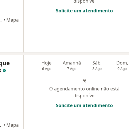
disponível
Solicite um atendimento
te 52, Rio de Janeiro
•
Mapa
ique
Hoje
Amanhã
Sáb,
Dom,
s
6 Ago
7 Ago
8 Ago
9 Ago
O agendamento online não está
disponível
Solicite um atendimento
arepagua, Rio de Janeiro
•
Mapa