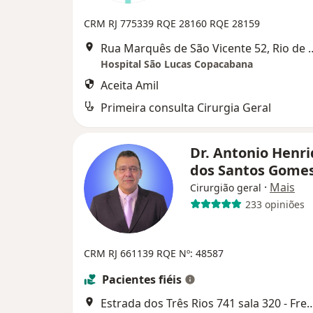
CRM RJ 775339
RQE 28160
RQE 28159
Rua Marquês de São Vicen
Hospital São Lucas Copacabana
Aceita Amil
Primeira consulta Cirurgia Geral
Dr. Antonio Henr
dos Santos Gome
·
Mais
Cirurgião geral
233 opiniões
CRM RJ 661139
RQE Nº: 48587
Pacientes fiéis
Estrada dos Três Rios 741 sala 320 - Freguesia - Jac