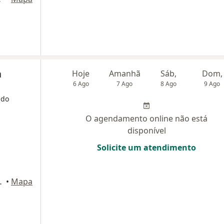
a
Hoje
Amanhã
Sáb,
Dom,
6 Ago
7 Ago
8 Ago
9 Ago
 do
O agendamento online não está
disponível
Solicite um atendimento
Garoto, São Gonçalo
•
Mapa