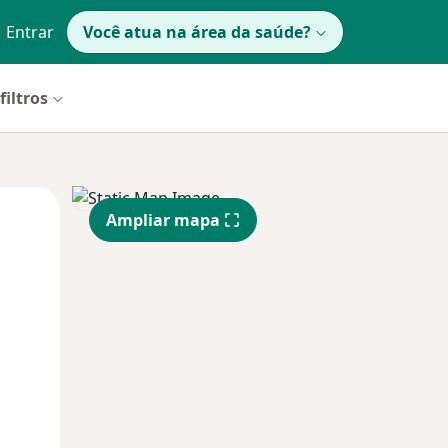
Entrar
Você atua na área da saúde?
filtros
Segunda-feira
Ter,
Qua
Ampliar mapa
10 Ago
11 Ago
12 Ago