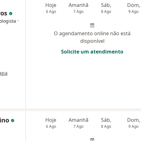
Hoje
Amanhã
Sáb,
Dom,
ros
6 Ago
7 Ago
8 Ago
9 Ago
·
ologista
O agendamento online não está
disponível
Solicite um atendimento
apa
tino
Hoje
Amanhã
Sáb,
Dom,
6 Ago
7 Ago
8 Ago
9 Ago