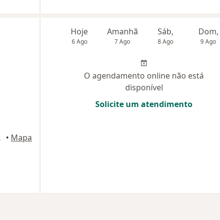
Hoje
Amanhã
Sáb,
Dom,
6 Ago
7 Ago
8 Ago
9 Ago
O agendamento online não está
disponível
Solicite um atendimento
 Gonçalo
•
Mapa