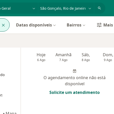
dade, doença ou nome
cidade ou região
l
Datas disponíveis
Bairros
Mais 
Hoje
Amanhã
Sáb,
Dom,
6 Ago
7 Ago
8 Ago
9 Ago
 do
O agendamento online não está
disponível
Solicite um atendimento
91
 Gonçalo
•
Mapa