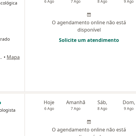
6 Ago
7 Ago
8 Ago
9 Ago
ncológica
O agendamento online não está
disponível
trado
Solicite um atendimento
te 52, Rio de Janeiro
•
Mapa
Hoje
Amanhã
Sáb,
Dom,
6 Ago
7 Ago
8 Ago
9 Ago
ologista
O agendamento online não está