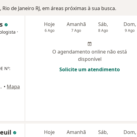
, Rio de Janeiro RJ, em áreas próximas à sua busca.
es
Hoje
Amanhã
Sáb,
Dom,
6 Ago
7 Ago
8 Ago
9 Ago
·
ologista
O agendamento online não está
disponível
E Nº:
Solicite um atendimento
te 52, Rio de Janeiro
•
Mapa
seuil
Hoje
Amanhã
Sáb,
Dom,