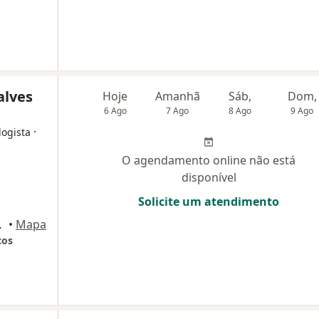
alves
Hoje
Amanhã
Sáb,
Dom,
6 Ago
7 Ago
8 Ago
9 Ago
·
logista
O agendamento online não está
disponível
Solicite um atendimento
 Rio de Janeiro
•
Mapa
cos