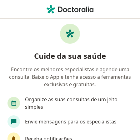
Men
Cirurgião Geral • São Luís, Maranhão MA
Filtros
Convênio:
GAMA Saúde
Cirurgiões gerais GAMA Saúde em São Luís
Cuide da sua saúde
Encontre os melhores especialistas e agende uma
consulta. Baixe o App e tenha acesso a ferramentas
exclusivas e gratuitas.
Organize as suas consultas de um jeito
simples
First Class
Envie mensagens para os especialistas
Dr. Daniel Tomich
·
Mais
Cirurgião geral, Cirurgião do aparelho digestivo
Receba notificações
4 opiniões