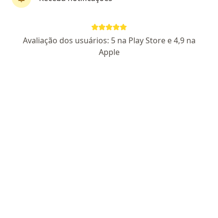
CRM MA 10443
Cirurgião Geral RQE 6030
Cirurgião do
Aparelho Digestivo RQE 6031
Avaliação dos usuários: 5 na Play Store e 4,9 na
Endereço 1
Endereço 2
Apple
Calhau, São Luís
•
Mapa
Hospital São Domingos - Unidade Golden Shopping
Aceita GAMA Saúde
Consulta Cirurgia Geral
Esse especialista não oferece agendamento online para esse endereço.
Solicite um atendimento