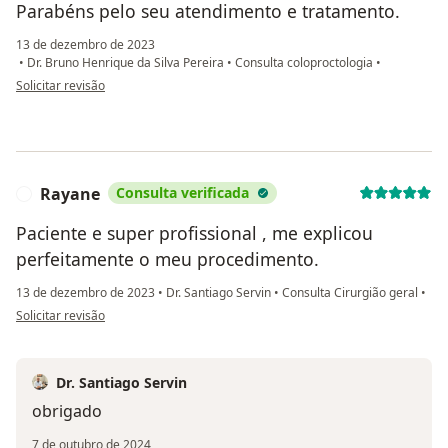
Parabéns pelo seu atendimento e tratamento.
13 de dezembro de 2023
•
Dr. Bruno Henrique da Silva Pereira
•
Consulta coloproctologia
•
na opinião do utilizador Solange Oliveira Cardoso
Solicitar revisão
Rayane
Consulta verificada
R
Paciente e super profissional , me explicou
perfeitamente o meu procedimento.
13 de dezembro de 2023
•
Dr. Santiago Servin
•
Consulta Cirurgião geral
•
na opinião do utilizador Rayane
Solicitar revisão
Dr. Santiago Servin
obrigado
7 de outubro de 2024