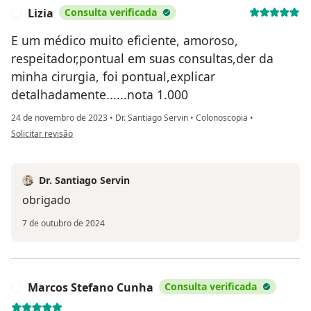
Lizia
Consulta verificada
L
E um médico muito eficiente, amoroso,
respeitador,pontual em suas consultas,der da
minha cirurgia, foi pontual,explicar
detalhadamente......nota 1.000
24 de novembro de 2023
•
Dr. Santiago Servin
•
Colonoscopia
•
na opinião do utilizador Lizia
Solicitar revisão
Dr. Santiago Servin
obrigado
7 de outubro de 2024
Marcos Stefano Cunha
Consulta verificada
M