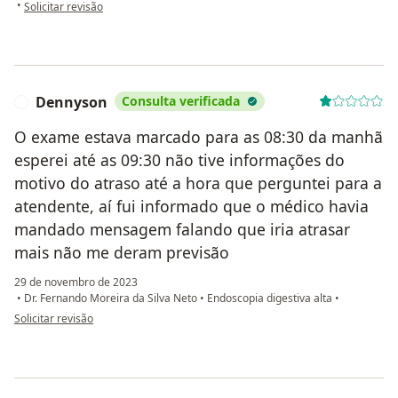
na opinião do utilizador Tania
•
Solicitar revisão
Dennyson
Consulta verificada
D
O exame estava marcado para as 08:30 da manhã
esperei até as 09:30 não tive informações do
motivo do atraso até a hora que perguntei para a
atendente, aí fui informado que o médico havia
mandado mensagem falando que iria atrasar
mais não me deram previsão
29 de novembro de 2023
•
Dr. Fernando Moreira da Silva Neto
•
Endoscopia digestiva alta
•
na opinião do utilizador Dennyson
Solicitar revisão