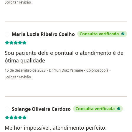
na opinião do utilizador Luana Carvalho
Solicitar revisão
Maria Luzia Ribeiro Coelho
Consulta verificada
M
Sou paciente dele e pontual o atendimento é de
ótima qualidade
15 de dezembro de 2023
•
Dr. Yuri Diaz Yamane
•
Colonoscopia
•
na opinião do utilizador Maria Luzia Ribeiro Coelho
Solicitar revisão
Solange Oliveira Cardoso
Consulta verificada
S
Melhor impossível, atendimento perfeito.