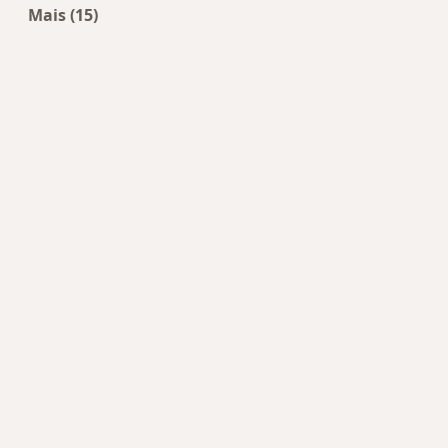
Mais (15)
Mais na categoria: Doenças mais tratadas