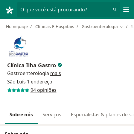
Men
O que você está procurando?
Homepage
Clínicas E Hospitais
Gastroenterologia
S
Mudar 
Clínica Ilha Gastro
Gastroenterologia
mais
São Luís
1 endereço
94 opiniões
Sobre nós
Serviços
Especialistas & planos de s
Sobre nós