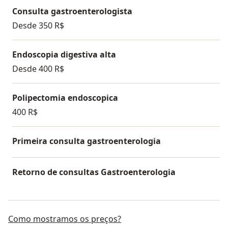
Clínica Ilha Gastro: Excelência em saúde digestiva.
Consulta gastroenterologista
Desde 350 R$
Endoscopia digestiva alta
Desde 400 R$
Polipectomia endoscopica
400 R$
Primeira consulta gastroenterologia
Retorno de consultas Gastroenterologia
Como mostramos os preços?