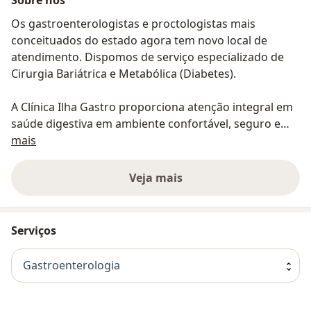
Os gastroenterologistas e proctologistas mais
conceituados do estado agora tem novo local de
atendimento. Dispomos de serviço especializado de
Cirurgia Bariátrica e Metabólica (Diabetes).
A Clínica Ilha Gastro proporciona atenção integral em
saúde digestiva em ambiente confortável, seguro e
Sobre nós
bem localizado.
mais
Estamos no Medical Jaracaty, ao lado do Hospital
Veja mais
UDI/Rede D'Or, em frente ao São Luís Shopping. O
local possui amplo estacionamento e, para sua maior
comodidade e facilidade de acesso, estamos
Serviços
localizados no térreo!
Gastroenterologia
Você pode encontrar nossa recepção na sala 12 do
térreo do Medical Jaracaty, em frente à UDI Kids.