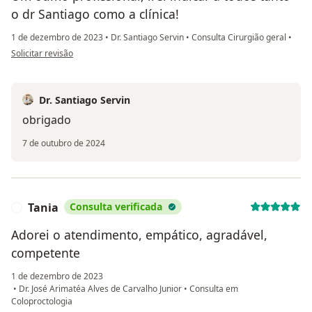
o dr Santiago como a clínica!
1 de dezembro de 2023
•
Dr. Santiago Servin
•
Consulta Cirurgião geral
•
na opinião do utilizador Girlene Soares
Solicitar revisão
Dr. Santiago Servin
obrigado
7 de outubro de 2024
Tania
Consulta verificada
T
Adorei o atendimento, empático, agradável,
competente
1 de dezembro de 2023
•
Dr. José Arimatéa Alves de Carvalho Junior
•
Consulta em
Coloproctologia