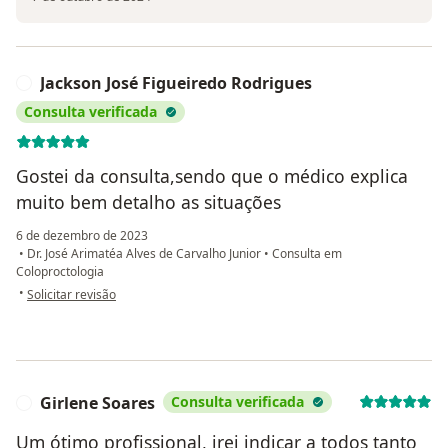
Jackson José Figueiredo Rodrigues
J
Consulta verificada
Gostei da consulta,sendo que o médico explica
muito bem detalho as situações
6 de dezembro de 2023
•
Dr. José Arimatéa Alves de Carvalho Junior
•
Consulta em
Coloproctologia
na opinião do utilizador Jackson José Figueiredo Rodrigues
•
Solicitar revisão
Girlene Soares
Consulta verificada
G
Um ótimo profissional, irei indicar a todos tanto