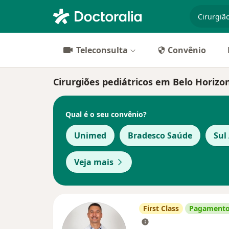
especiali
Teleconsulta
Convênio
Cirurgiões pediátricos em Belo Horizo
Qual é o seu convênio?
Unimed
Bradesco Saúde
Sul
Veja mais
First Class
Pagamento