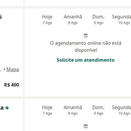
i
Hoje
Amanhã
Dom,
7 Ago
8 Ago
9 Ago
10 Ago
O agendamento online não está
disponível
Solicite um atendimento
418, Belo Horizonte
•
Mapa
R$ 400
ka
Hoje
Amanhã
Dom,
7 Ago
8 Ago
9 Ago
10 Ago