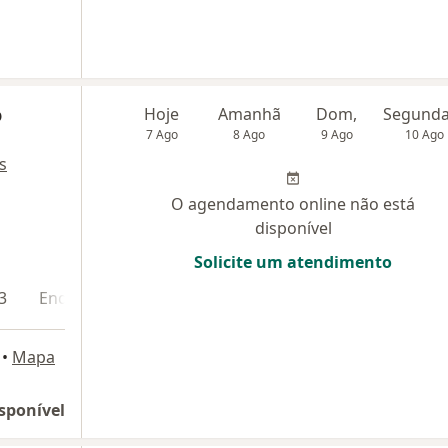
o
Hoje
Amanhã
Dom,
7 Ago
8 Ago
9 Ago
10 Ago
s
O agendamento online não está
disponível
Solicite um atendimento
3
Endereço 4
Endereço 5
Teleconsulta
•
Mapa
sponível