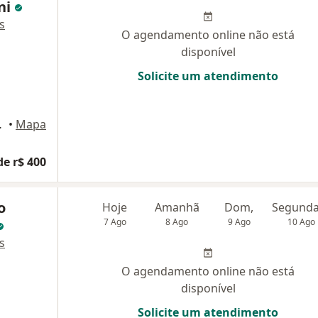
ni
s
O agendamento online não está
disponível
Solicite um atendimento
 Horizonte
•
Mapa
de r$ 400
o
Hoje
Amanhã
Dom,
7 Ago
8 Ago
9 Ago
10 Ago
s
O agendamento online não está
disponível
Solicite um atendimento