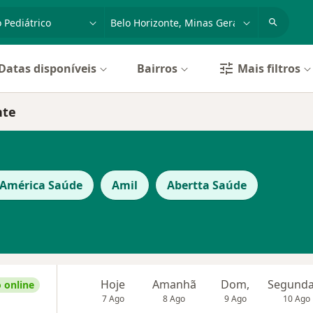
dade, doença ou nome
cidade ou região
Datas disponíveis
Bairros
Mais filtros
nte
 América Saúde
Amil
Abertta Saúde
Hoje
Amanhã
Dom,
 online
7 Ago
8 Ago
9 Ago
10 Ago