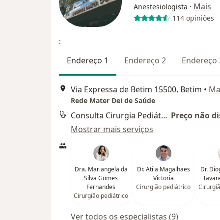
·
Mais
Anestesiologista
114 opiniões
:
Endereço 1
Endereço 2
Endereço 
Via Expressa de Betim 15500, Betim
•
Ma
Rede Mater Dei de Saúde
Consulta Cirurgia Pediátrica
Preço não di
Mostrar mais serviços
Dra. Mariangela da
Dr. Atila Magalhaes
Dr. Di
Silva Gomes
Victoria
Tavar
Fernandes
Cirurgião pediátrico
Cirurgi
Cirurgião pediátrico
Ver todos os especialistas (9)