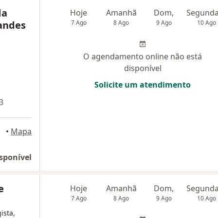
da
Hoje
Amanhã
Dom,
andes
7 Ago
8 Ago
9 Ago
10 Ago
O agendamento online não está
disponível
Solicite um atendimento
3
•
Mapa
sponível
e
Hoje
Amanhã
Dom,
7 Ago
8 Ago
9 Ago
10 Ago
ista,