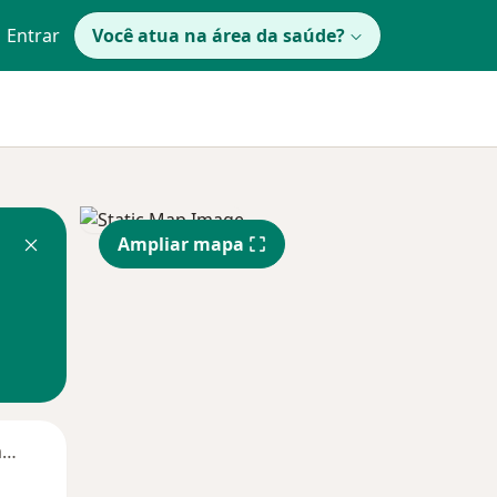
Entrar
Você atua na área da saúde?
Ampliar mapa
Segunda-feira
Ter,
Qua
Qui,
11 Ago
12 Ago
13 Ago