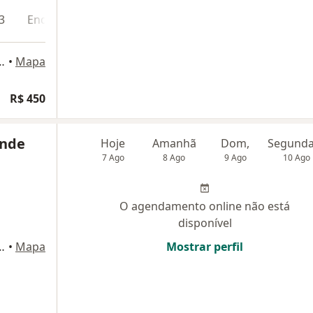
3
Endereço 4
orte 57, Belo Horizonte
•
Mapa
R$ 450
ande
Hoje
Amanhã
Dom,
7 Ago
8 Ago
9 Ago
10 Ago
O agendamento online não está
disponível
orte 57, Belo Horizonte
•
Mapa
Mostrar perfil