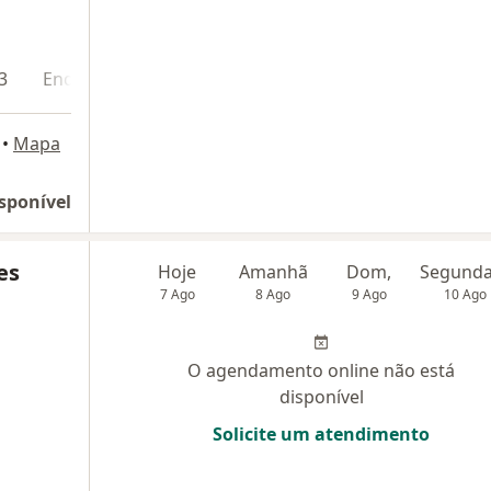
3
Endereço 4
•
Mapa
sponível
es
Hoje
Amanhã
Dom,
7 Ago
8 Ago
9 Ago
10 Ago
O agendamento online não está
disponível
Solicite um atendimento