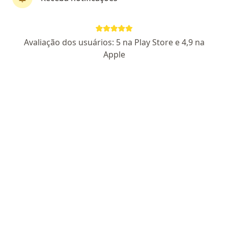
Perfil novo
Pagamento online
Avaliação dos usuários: 5 na Play Store e 4,9 na
Parcelamento disponível
Apple
Dr. Robson Liz Braga Almeida
·
Mais
Urologista
6 opiniões
CRM MG 81932
- RQE 70276
Endereço
Teleconsulta
Rua Paracatu 838, Belo Horizonte
•
Mapa
Oncad BH
Consulta Urologia
R$ 450
Esse especialista não oferece agendamento online para esse endereço.
Solicite um atendimento