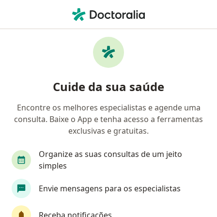
Men
Hérnia Inguinal • Belo Horizonte, Minas Gerais MG
Filtros
• 1
Convênio
Mapa
Profissionais com experiência Hérnia
Cuide da sua saúde
inguinal, Belo Horizonte
Encontre os melhores especialistas e agende uma
consulta. Baixe o App e tenha acesso a ferramentas
Qual especialização você está procurando?
exclusivas e gratuitas.
Cirurgião geral
Cirurgião do aparelho digestiv
Organize as suas consultas de um jeito
simples
Envie mensagens para os especialistas
Receba notificações