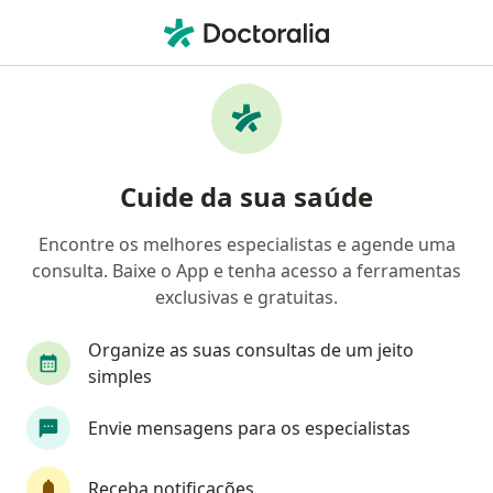
Men
Cirurgião Pediátrico • Rio de Janeiro, Rio de Janeiro RJ
Filtros
Convênio
Mapa
Cirurgiões pediátricos em Rio de Janeiro
Cuide da sua saúde
Encontre os melhores especialistas e agende uma
Qual é o seu convênio?
consulta. Baixe o App e tenha acesso a ferramentas
Unimed
Bradesco Saúde
Sul América Saú
exclusivas e gratuitas.
Organize as suas consultas de um jeito
simples
Envie mensagens para os especialistas
Receba notificações