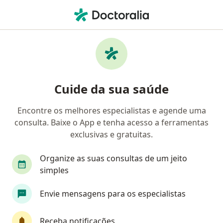
Men
Cirurgião Vascular • Brasília, Distrito Federal DF
Filtros
Convênio:
Camed
Cirurgiões vasculares Camed em Brasília
Cuide da sua saúde
Encontre os melhores especialistas e agende uma
consulta. Baixe o App e tenha acesso a ferramentas
exclusivas e gratuitas.
Organize as suas consultas de um jeito
simples
Dr. Geraldo Felipe Neto
Envie mensagens para os especialistas
·
Mais
Cirurgião vascular, Angiologista
409 opiniões
Receba notificações