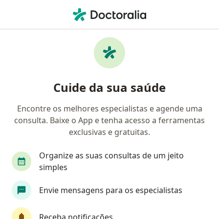
Men
Pediatra • Brasília, Distrito Federal DF
Filtros
Convênio:
Camed
Pediatras Camed em Brasília
Cuide da sua saúde
Encontre os melhores especialistas e agende uma
consulta. Baixe o App e tenha acesso a ferramentas
exclusivas e gratuitas.
Organize as suas consultas de um jeito
simples
First Class
Envie mensagens para os especialistas
Dra. Lucy Macedo de Araújo Vicente
·
Mais
Pediatra
Receba notificações
227 opiniões