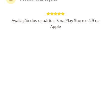
·
Mais
Cirurgiã vascular, Angiologista
65 opiniões
CRM 16781 SP
Avaliação dos usuários: 5 na Play Store e 4,9 na
Rua Professor Artur Ramos, 183, São Paulo
•
Mapa
Apple
Consultório Particular Dra.Judit Maria Hegedus
Aceita Sul América Saúde
Escleroterapia - glicose (sessão)
Esse especialista não oferece agendamento online para esse endereço.
Solicite um atendimento