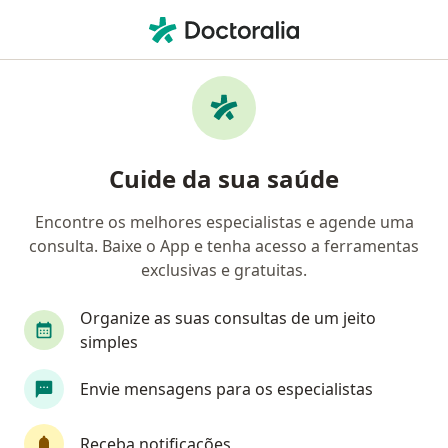
Men
Cirurgião Vascular • Praia Grande, São Paulo SP
Cirurgiões vasculares Sul América Saúde em
Praia Grande
Especialistas disponíveis
Cuide da sua saúde
Estes especialistas estão fora de Praia Grande, São
Encontre os melhores especialistas e agende uma
Paulo SP, em áreas próximas à sua busca.
consulta. Baixe o App e tenha acesso a ferramentas
exclusivas e gratuitas.
Organize as suas consultas de um jeito
simples
Envie mensagens para os especialistas
Dra. Judit Maria Hegedus
Receba notificações