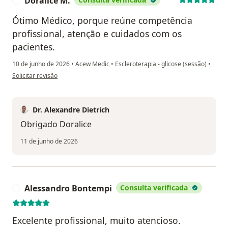
Doralice M.
D
Ótimo Médico, porque reúne competência
profissional, atenção e cuidados com os
pacientes.
10 de junho de 2026
•
Acew Medic
•
Escleroterapia - glicose (sessão)
•
na opinião do utilizador Doralice M.
Solicitar revisão
Dr. Alexandre Dietrich
Obrigado Doralice
11 de junho de 2026
Alessandro Bontempi
Consulta verificada
A
Excelente profissional, muito atencioso.