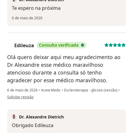
Te espero na próxima
6 de maio de 2026
Edileuza
Consulta verificada
E
Olá quero deixar aqui meu agradecimento ao
Dr Alexandre esse médico maravilhoso
atencioso durante a consulta só tenho
agradecer por esse médico maravilhoso.
6 de maio de 2026
•
Acew Medic
•
Escleroterapia - glicose (sessão)
•
na opinião do utilizador Edileuza
Solicitar revisão
Dr. Alexandre Dietrich
Obrigado Edileuza