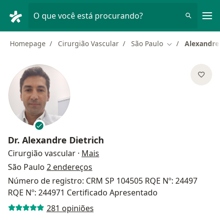
Men
O que você está procurando?
Homepage
Cirurgião Vascular
São Paulo
Alexandre 
Mudar de cidad
Dr.
Alexandre Dietrich
sobre as especializações
Cirurgião vascular
·
Mais
São Paulo
2 endereços
Número de registro: CRM SP 104505 RQE Nº: 24497
RQE Nº: 244971 Certificado Apresentado
281 opiniões