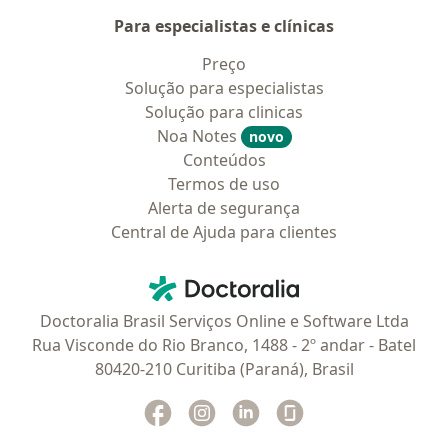
Para especialistas e clínicas
Preço
Solução para especialistas
Solução para clinicas
Noa Notes
novo
Conteúdos
Termos de uso
Alerta de segurança
Central de Ajuda para clientes
Contato
Doctoralia - Homepage
Doctoralia Brasil Serviços Online e Software Ltda
Rua Visconde do Rio Branco, 1488 - 2º andar - Batel
80420-210 Curitiba (Paraná), Brasil
Facebook
abre num novo separador
Instagram
abre num novo separador
Linkedin
abre num novo separad
Glassdoor
abre num novo se