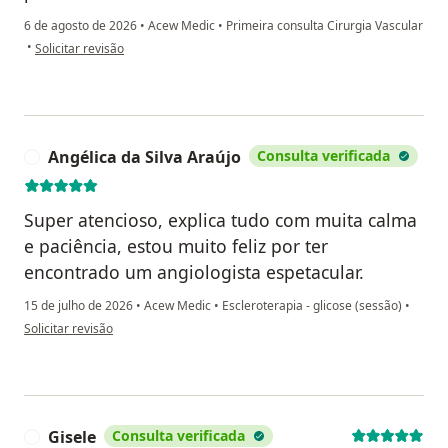
6 de agosto de 2026
•
Acew Medic
•
Primeira consulta Cirurgia Vascular
na opinião do utilizador PAULA FABIANA MARIA DA SILVA
•
Solicitar revisão
Angélica da Silva Araújo
Consulta verificada
A
Super atencioso, explica tudo com muita calma
e paciência, estou muito feliz por ter
encontrado um angiologista espetacular.
15 de julho de 2026
•
Acew Medic
•
Escleroterapia - glicose (sessão)
•
na opinião do utilizador Angélica da Silva Araújo
Solicitar revisão
Gisele
Consulta verificada
G