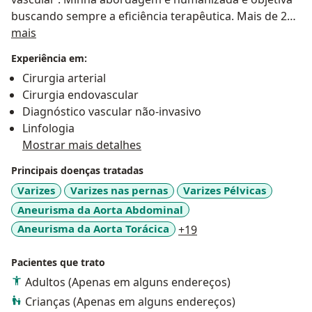
buscando sempre a eficiência terapêutica. Mais de 20
Sobre mim
anos de experiência médica com milhares de
mais
pacientes atendidos e cirurgias realizadas. Realização
Experiência em:
de todos os tipos de tratamento no território venoso e
Cirurgia arterial
arterial..
Cirurgia endovascular
Diagnóstico vascular não-invasivo
Linfologia
Mostrar mais detalhes
Principais doenças tratadas
Varizes
Varizes nas pernas
Varizes Pélvicas
Aneurisma da Aorta Abdominal
a11y_sr_more_diseas
Aneurisma da Aorta Torácica
+19
Pacientes que trato
Adultos (Apenas em alguns endereços)
Crianças (Apenas em alguns endereços)