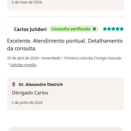
6 de maio de 2026
Carlos Julidori
Consulta verificada
C
Excelente. Atendimento pontual. Detalhamento
da consulta.
29 de abril de 2026
•
Acew Medic
•
Primeira consulta Cirurgia Vascular
na opinião do utilizador Carlos Julidori
•
Solicitar revisão
Dr. Alexandre Dietrich
Obrigado Carlos
5 de junho de 2026