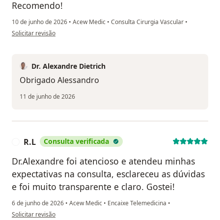
Recomendo!
10 de junho de 2026
•
Acew Medic
•
Consulta Cirurgia Vascular
•
na opinião do utilizador Alessandro Bontempi
Solicitar revisão
Dr. Alexandre Dietrich
Obrigado Alessandro
11 de junho de 2026
R.L
Consulta verificada
R
Dr.Alexandre foi atencioso e atendeu minhas
expectativas na consulta, esclareceu as dúvidas
e foi muito transparente e claro. Gostei!
6 de junho de 2026
•
Acew Medic
•
Encaixe Telemedicina
•
na opinião do utilizador R.L
Solicitar revisão