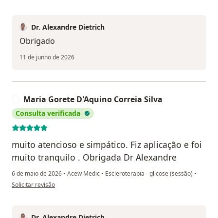
Dr. Alexandre Dietrich
Obrigado
11 de junho de 2026
Maria Gorete D'Aquino Correia Silva
M
Consulta verificada
muito atencioso e simpático. Fiz aplicação e foi
muito tranquilo . Obrigada Dr Alexandre
6 de maio de 2026
•
Acew Medic
•
Escleroterapia - glicose (sessão)
•
na opinião do utilizador Maria Gorete D'Aquino Correia Silva
Solicitar revisão
Dr. Alexandre Dietrich