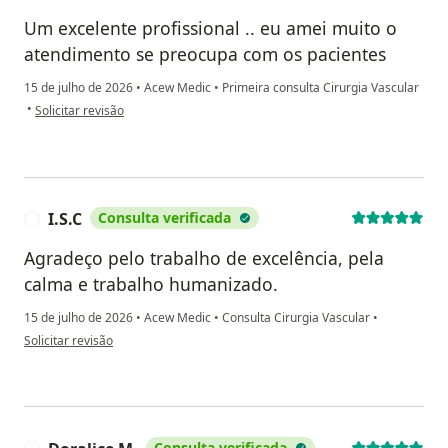
Um excelente profissional .. eu amei muito o
atendimento se preocupa com os pacientes
15 de julho de 2026
•
Acew Medic
•
Primeira consulta Cirurgia Vascular
na opinião do utilizador Gisele
•
Solicitar revisão
I.S.C
Consulta verificada
I
Agradeço pelo trabalho de excelência, pela
calma e trabalho humanizado.
15 de julho de 2026
•
Acew Medic
•
Consulta Cirurgia Vascular
•
na opinião do utilizador I.S.C
Solicitar revisão
Consulta verificada