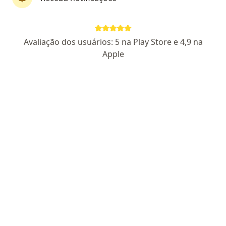
Dr. Luís Felipe Mendes Rodrigues
·
Mais
Cirurgião vascular, Angiologista
Avaliação dos usuários: 5 na Play Store e 4,9 na
197 opiniões
Apple
CRM RJ 839515 I RQE Nº: 45097
Pacientes fiéis
RUA CONDE DE BONFIM, 297 SALA 803, Rio de Janeiro
•
Mapa
Melo E Rodrigues Serviços Médicos
Consulta Cirurgia Vascular
Preço não disponível
Esse especialista não oferece agendamento online para esse endereço.
Solicite um atendimento