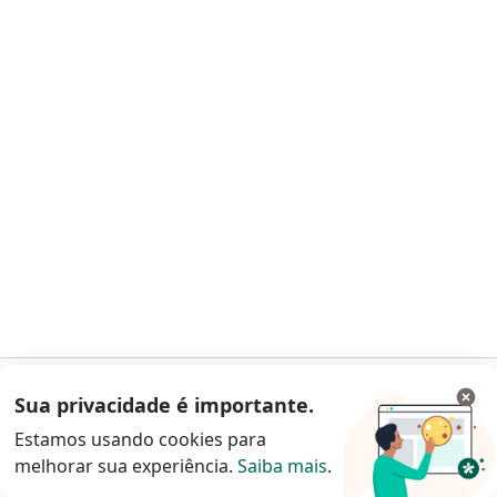
Dr. Diego Álvares de Melo Santos
·
Mais
Cirurgião vascular, Angiologista
202 opiniões
CRM 849952-RJ
Nº TITULO: 158949
Rua Eng Enaldo Cravo Peixoto, 215 (Loja B), Rio de Janeiro
•
Mapa
Leve Saúde Clinica Medica Ltda
Consulta Cirurgia Vascular
Preço não disponível
Esse especialista não oferece agendamento online para esse endereço.
Solicite um atendimento
Sua privacidade é importante.
Acessar App
Estamos usando cookies para
melhorar sua experiência.
Saiba mais
.
Continuar pelo site da Doctoralia