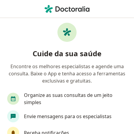
Men
Cirurgião Vascular • Tijuca, Rio de Janeiro RJ
Filtros
• 1
Convênio
Mapa
Cirurgiões vasculares em Tijuca
Cuide da sua saúde
Encontre os melhores especialistas e agende uma
Qual é o seu convênio?
consulta. Baixe o App e tenha acesso a ferramentas
Unimed
Bradesco Saúde
Amil
Golden
exclusivas e gratuitas.
Organize as suas consultas de um jeito
simples
Envie mensagens para os especialistas
Receba notificações