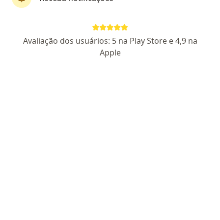
Dra. Nelise Luciano Marvulo Guimarães
Avaliação dos usuários: 5 na Play Store e 4,9 na
·
Mais
Cirurgiã vascular
Apple
156 opiniões
CRM 129367-SP
RQE Nº: 46207
RQE: 462071
Avenida Brigadeiro Luís Antônio 3421, São Paulo
•
Mapa
Medicina Premium Urologia e Vascular (Unidade Jardins)
Consulta Cirurgia Vascular
R$ 1.200
Esse especialista não oferece agendamento online para esse endereço.
Solicite um atendimento