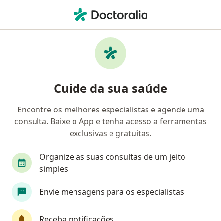
Men
Cirurgião Vascular • Jardim Paulista, São Paulo, Brasil
Filtros
• 1
Convênio
Mapa
Cirurgiões vasculares em Jardim Paulista,
Cuide da sua saúde
São Paulo
Encontre os melhores especialistas e agende uma
consulta. Baixe o App e tenha acesso a ferramentas
Qual é o seu convênio?
exclusivas e gratuitas.
Bradesco Saúde
Amil
AMS Petrobrás
Organize as suas consultas de um jeito
simples
Envie mensagens para os especialistas
Receba notificações