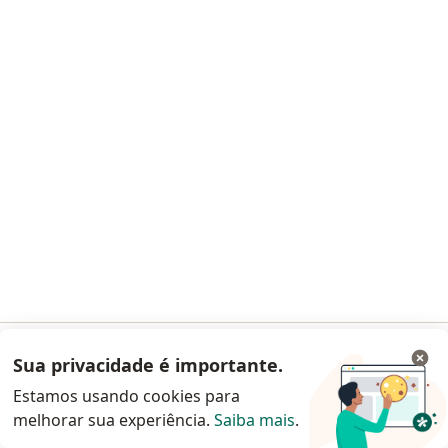
Mariana Bugarosque Ribeiro
·
Mais
Cirurgião vascular
6 opiniões
CRM-SP 130140
Rua Loefgren, 1304, 11 andar, São Paulo
•
Mapa
Primeira consulta Cirurgia Vascular
Preço não disponível
Esse especialista não oferece agendamento online para esse endereço.
Solicite um atendimento
Sua privacidade é importante.
Acessar App
Estamos usando cookies para
melhorar sua experiência.
Saiba mais
.
Continuar pelo site da Doctoralia