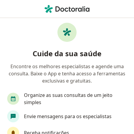
Men
Cirurgião Vascular • Vila Clementino, São Paulo, Brasil
Filtros
• 1
Convênio
Mapa
Cirurgiões vasculares em Vila Clementino,
Cuide da sua saúde
São Paulo
Encontre os melhores especialistas e agende uma
consulta. Baixe o App e tenha acesso a ferramentas
Qual é o seu convênio?
exclusivas e gratuitas.
Unimed
Bradesco Saúde
Sul América Saú
Organize as suas consultas de um jeito
simples
Envie mensagens para os especialistas
Receba notificações