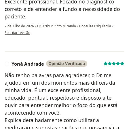
Excelente profissional. Focado no diagnóstico
correto e de entender a fundo a necessidade do
paciente.
7 de julho de 2026
•
Dr. Arthur Pinto Miranda
•
Consulta Psiquiatria
•
na opinião do utilizador Caio
Solicitar revisão
Yoná Andrade
Opinião Verificada
Y
Não tenho palavras para agradecer, o Dr. me
ajudou em um dos momentos mais difíceis da
minha vida. É um excelente profissional,
educado, pontual, respeitoso e disposto a te
ouvir para entender melhor o foco do que está
acontecendo com você.
Explica detalhadamente como utilizar a
medicação e supostas reações que possam vir a