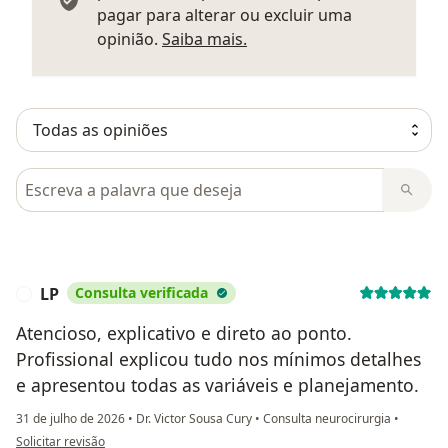
pagar para alterar ou excluir uma
Saber mais sobre parecer
opinião.
Saiba mais.
Pesquisar em opiniões
LP
Consulta verificada
L
Atencioso, explicativo e direto ao ponto.
Profissional explicou tudo nos mínimos detalhes
e apresentou todas as variáveis e planejamento.
31 de julho de 2026
•
Dr. Victor Sousa Cury
•
Consulta neurocirurgia
•
na opinião do utilizador LP
Solicitar revisão