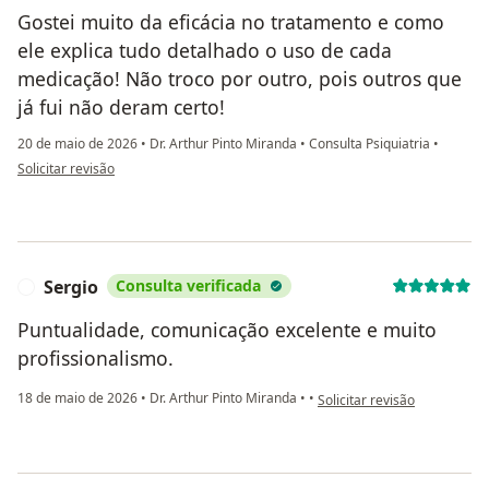
Gostei muito da eficácia no tratamento e como
ele explica tudo detalhado o uso de cada
medicação! Não troco por outro, pois outros que
já fui não deram certo!
20 de maio de 2026
•
Dr. Arthur Pinto Miranda
•
Consulta Psiquiatria
•
na opinião do utilizador Aretuza Marinho
Solicitar revisão
Sergio
Consulta verificada
S
Puntualidade, comunicação excelente e muito
profissionalismo.
na opinião do utilizador Ser
18 de maio de 2026
•
Dr. Arthur Pinto Miranda
•
•
Solicitar revisão