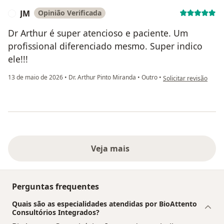
JM
Opinião Verificada
J
Dr Arthur é super atencioso e paciente. Um
profissional diferenciado mesmo. Super indico
ele!!!
na opinião do utilizad
13 de maio de 2026
•
Dr. Arthur Pinto Miranda
•
Outro
•
Solicitar revisão
Veja mais
Perguntas frequentes
Quais são as especialidades atendidas por BioAttento
Consultórios Integrados?