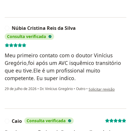
Núbia Cristina Reis da Silva
N
Consulta verificada
Meu primeiro contato com o doutor Vinícius
Gregório,foi após um AVC isquêmico transitório
que eu tive.Ele é um profissional muito
competente. Eu super indico.
na opinião do utilizador Nú
29 de julho de 2026
•
Dr. Vinícius Gregório
•
Outro
•
Solicitar revisão
Caio
Consulta verificada
C