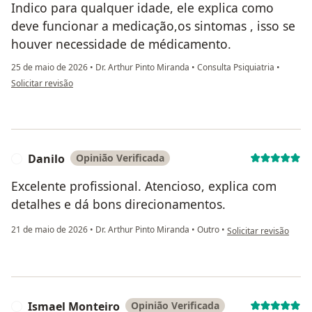
Indico para qualquer idade, ele explica como
deve funcionar a medicação,os sintomas , isso se
houver necessidade de médicamento.
25 de maio de 2026
•
Dr. Arthur Pinto Miranda
•
Consulta Psiquiatria
•
na opinião do utilizador Joseane Mattos
Solicitar revisão
Danilo
Opinião Verificada
D
Excelente profissional. Atencioso, explica com
detalhes e dá bons direcionamentos.
na opinião do utilizad
21 de maio de 2026
•
Dr. Arthur Pinto Miranda
•
Outro
•
Solicitar revisão
Ismael Monteiro
Opinião Verificada
I