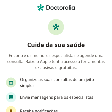
Men
Cardiologia • Brasília, Distrito Federal DF
Filtros
• 1
Convênio:
Cassi
Clínicas de cardiologia que aceitam o plano
Cuide da sua saúde
de saúde Cassi em Brasília
Encontre os melhores especialistas e agende uma
consulta. Baixe o App e tenha acesso a ferramentas
exclusivas e gratuitas.
Organize as suas consultas de um jeito
simples
CARDIO CLÍNICA - Cardiologia, Arritmias
Envie mensagens para os especialistas
Cardíacas, exames cardiovasculares
Cardiologista, Especialista em diagnóstico por imagem,
Receba notificações