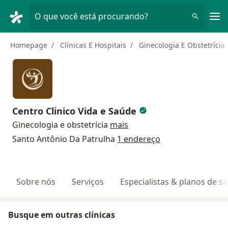
Men
O que você está procurando?
Homepage
Clínicas E Hospitais
Ginecologia E Obstetrícia
Centro Clinico Vida e Saúde
Ginecologia e obstetrícia
mais
Santo Antônio Da Patrulha
1 endereço
Sobre nós
Serviços
Especialistas & planos de s
Busque em outras clínicas