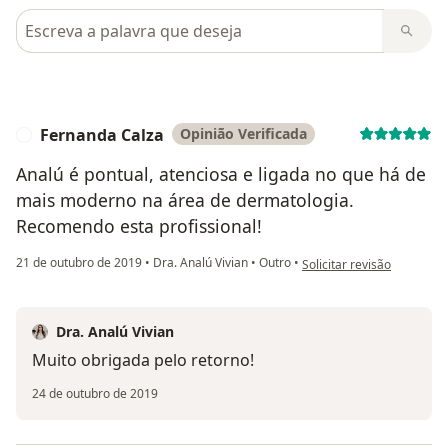
Pesquisar em opiniões
Fernanda Calza
Opinião Verificada
F
Analú é pontual, atenciosa e ligada no que há de
mais moderno na área de dermatologia.
Recomendo esta profissional!
na opinião do utilizador F
21 de outubro de 2019
•
Dra. Analú Vivian
•
Outro
•
Solicitar revisão
Dra. Analú Vivian
Muito obrigada pelo retorno!
24 de outubro de 2019