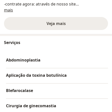
-contrate agora: através de nosso site
Sobre nós
(www.centroclinicovidaesaude.com.br/telemedicina) e
mais
Registro no CREMERS nª 4780-RS
Consulte nossas especialidades médicas e exames
Veja mais
através dos fone/whats (51)3662-2002.
Serviços
Abdominoplastia
Aplicação da toxina botulínica
Blefarocalase
Cirurgia de ginecomastia