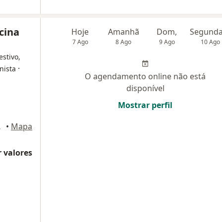
cina
Hoje
Amanhã
Dom,
7 Ago
8 Ago
9 Ago
10 Ago
estivo,
·
nista
O agendamento online não está
disponível
Mostrar perfil
 São Paulo
•
Mapa
 valores