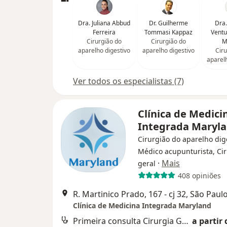
Dra. Juliana Abbud
Dr. Guilherme
Dra.
Ferreira
Tommasi Kappaz
Vent
Cirurgião do
Cirurgião do
M
aparelho digestivo
aparelho digestivo
Ciru
aparel
Ver todos os especialistas (7)
Clínica de Medici
Integrada Maryl
Cirurgião do aparelho dig
Médico acupunturista, Ci
·
Mais
geral
408 opiniões
R. Martinico Prado, 167 - cj 32, São Paul
Clínica de Medicina Integrada Maryland
Primeira consulta Cirurgia Geral
a partir 