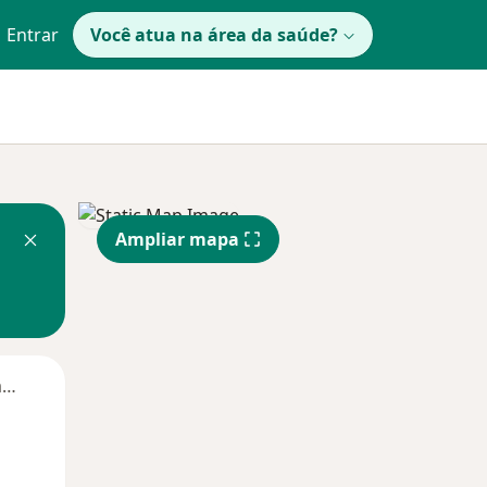
Entrar
Você atua na área da saúde?
Ampliar mapa
Segunda-feira
Ter,
Qua
Qui,
11 Ago
12 Ago
13 Ago