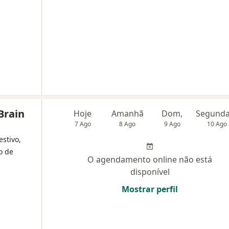
Brain
Hoje
Amanhã
Dom,
7 Ago
8 Ago
9 Ago
10 Ago
estivo,
o de
O agendamento online não está
disponível
Mostrar perfil