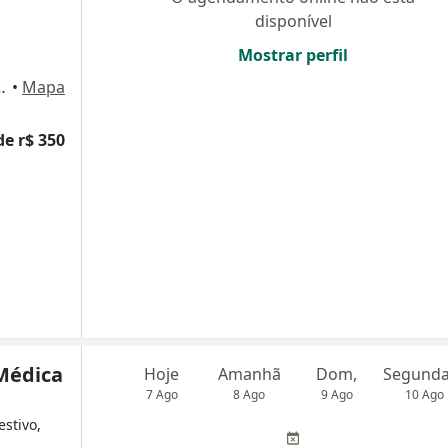
disponível
Mostrar perfil
la 1518, São Bernardo do Campo
•
Mapa
de r$ 350
 Médica
Hoje
Amanhã
Dom,
7 Ago
8 Ago
9 Ago
10 Ago
estivo,