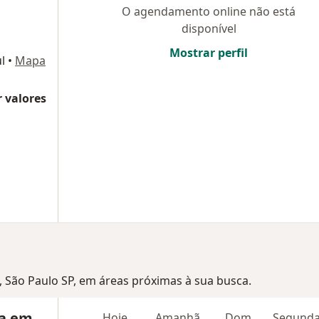
O agendamento online não está
disponível
Mostrar perfil
l
•
Mapa
 valores
é, São Paulo SP, em áreas próximas à sua busca.
na em
Hoje
Amanhã
Dom,