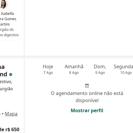
 Isabella
ura Gomes
artins
rgião do
ho digestivo
na
Hoje
Amanhã
Dom,
and
7 Ago
8 Ago
9 Ago
10 Ago
estivo,
rurgião
O agendamento online não está
disponível
Mostrar perfil
o
•
Mapa
de r$ 650