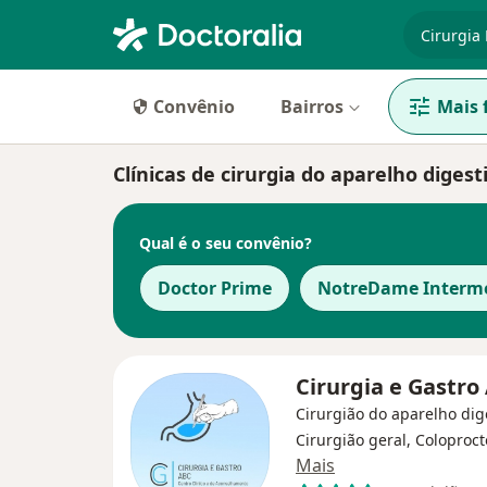
especiali
Convênio
Bairros
Mais f
Clínicas de cirurgia do aparelho diges
Qual é o seu convênio?
Doctor Prime
NotreDame Interm
Cirurgia e Gastr
Cirurgião do aparelho dig
Cirurgião geral, Coloproct
Mais