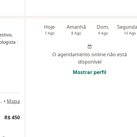
Hoje
Amanhã
Dom,
7 Ago
8 Ago
9 Ago
10 Ago
estivo,
·
ologista
O agendamento online não está
disponível
Mostrar perfil
1710 - Vila Andrade, São Paulo
•
Mapa
R$ 450