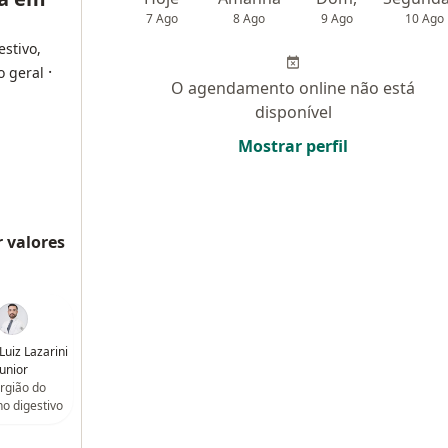
7 Ago
8 Ago
9 Ago
10 Ago
estivo,
·
o geral
O agendamento online não está
disponível
Mostrar perfil
 valores
 Luiz Lazarini
Junior
rgião do
ho digestivo