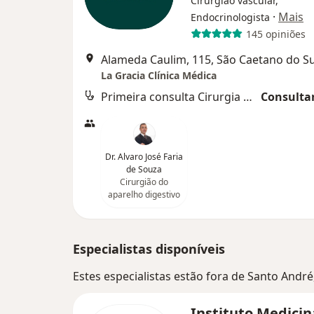
Cirurgião vascular,
·
Mais
Endocrinologista
145 opiniões
Alameda Caulim, 115, São Caetano do Su
La Gracia Clínica Médica
Primeira consulta Cirurgia do Aparelho Digestivo
Consultar
Dr. Alvaro José Faria
de Souza
Cirurgião do
aparelho digestivo
Especialistas disponíveis
Estes especialistas estão fora de Santo Andr
Instituto Medici