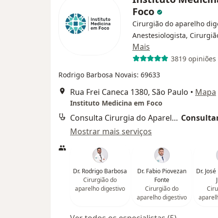
Foco
Cirurgião do aparelho dig
Anestesiologista, Cirurgiã
Mais
3819 opiniões
Rodrigo Barbosa Novais: 69633
Rua Frei Caneca 1380, São Paulo
•
Mapa
Instituto Medicina em Foco
Consulta Cirurgia do Aparelho Digestivo
Consultar
Mostrar mais serviços
Dr. Rodrigo Barbosa
Dr. Fabio Piovezan
Dr. José
Cirurgião do
Fonte
aparelho digestivo
Cirurgião do
Ciru
aparelho digestivo
aparel