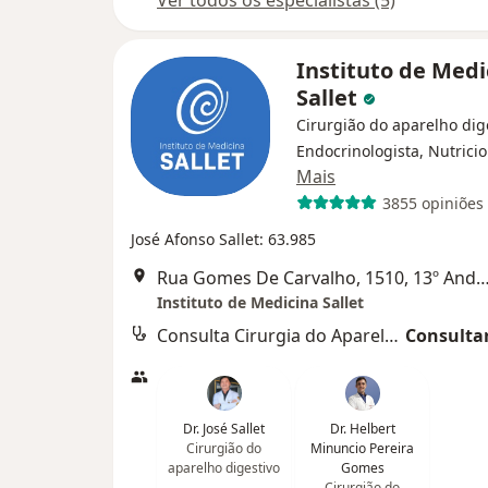
Ver todos os especialistas (5)
Instituto de Medi
Sallet
Cirurgião do aparelho dig
Endocrinologista, Nutricio
Mais
3855 opiniões
José Afonso Sallet: 63.985
Rua Gomes De Carvalho, 1510, 13º Andar, Conjunto 132,
Instituto de Medicina Sallet
Consulta Cirurgia do Aparelho Digestivo
Consultar
Dr. José Sallet
Dr. Helbert
Cirurgião do
Minuncio Pereira
aparelho digestivo
Gomes
Cirurgião do