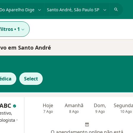
dade, doença ou nome
cidade ou região
iltros
•
1
tivo em Santo André
édica
Select
o ABC
Hoje
Amanhã
Dom,
7 Ago
8 Ago
9 Ago
10 Ago
estivo,
·
ologista
O agendamento online não está