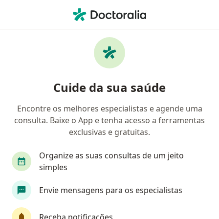
Men
Cirurgia Pediátrica • Recife, Pernambuco PE
Filtros
• 1
Convênio:
Camed
Clínicas de cirurgia pediátrica que aceitam o
Cuide da sua saúde
plano de saúde Camed em Recife
Encontre os melhores especialistas e agende uma
consulta. Baixe o App e tenha acesso a ferramentas
exclusivas e gratuitas.
Organize as suas consultas de um jeito
simples
Envie mensagens para os especialistas
Pagamento online
Parcelamento disponível
Serviço de Cirurgia Pediátrica de
Pernambuco - SERCIPE
Receba notificações