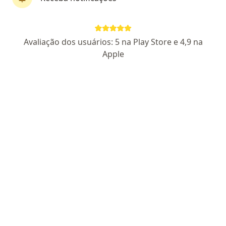
Cirurgião pediátrico, Pediatra
271 opiniões
:
Avaliação dos usuários: 5 na Play Store e 4,9 na
Apple
Praça Miguel de Cervantes, 188 - 1º andar, Recife
•
Mapa
Serviço de Cirurgia Pediátrica de Pernambuco - SERCIPE
Aceita Camed
Consulta Cirurgia Pediátrica
Mostrar mais serviços
Dr. Niedson
Dr. Gedier Moraes
Dr. Valderi Siqueira
Cavalcante .
Junior .
de Miranda .
Cirurgião pediátrico
Cirurgião pediátrico
Cirurgião pediátrico
Ver todos os especialistas (5)
Nenhum profissional neste centro médico tem consultas disponíveis