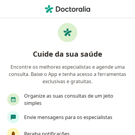
Men
Otorrinolaringologia • Recife, Pernambuco PE
Filtros
• 1
Convênio:
Camed
Clínicas de otorrinolaringologia que aceitam
Cuide da sua saúde
o plano de saúde Camed em Recife
Encontre os melhores especialistas e agende uma
consulta. Baixe o App e tenha acesso a ferramentas
exclusivas e gratuitas.
Organize as suas consultas de um jeito
simples
Medical Center - Otorrinos Shopping
Envie mensagens para os especialistas
Recife
Otorrino, Dermatologista
Receba notificações