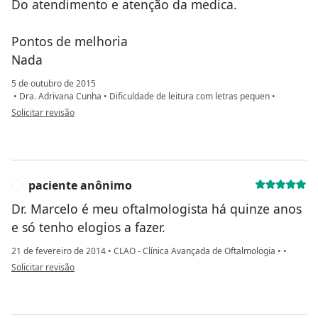
Do atendimento e atenção da medica.
Pontos de melhoria
Nada
5 de outubro de 2015
•
Dra. Adrivana Cunha
•
Dificuldade de leitura com letras pequen
•
na opinião do utilizador Sua conta foi excluída
Solicitar revisão
paciente anônimo
P
Dr. Marcelo é meu oftalmologista há quinze anos
e só tenho elogios a fazer.
21 de fevereiro de 2014
•
CLAO - Clínica Avançada de Oftalmologia
•
•
na opinião do utilizador paciente anônimo
Solicitar revisão