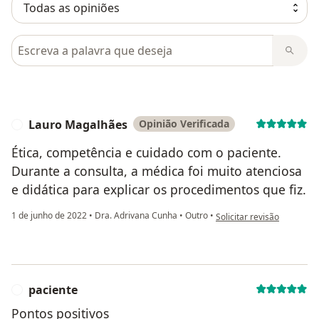
Pesquisar em opiniões
Lauro Magalhães
Opinião Verificada
L
Ética, competência e cuidado com o paciente.
Durante a consulta, a médica foi muito atenciosa
e didática para explicar os procedimentos que fiz.
na opinião do utilizador 
1 de junho de 2022
•
Dra. Adrivana Cunha
•
Outro
•
Solicitar revisão
paciente
P
Pontos positivos