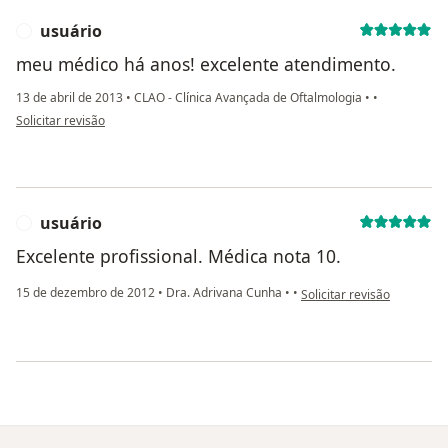
usuário
U
meu médico há anos! excelente atendimento.
13 de abril de 2013
•
CLAO - Clínica Avançada de Oftalmologia
•
•
na opinião do utilizador usuário
Solicitar revisão
usuário
U
Excelente profissional. Médica nota 10.
na opinião do utilizador us
15 de dezembro de 2012
•
Dra. Adrivana Cunha
•
•
Solicitar revisão