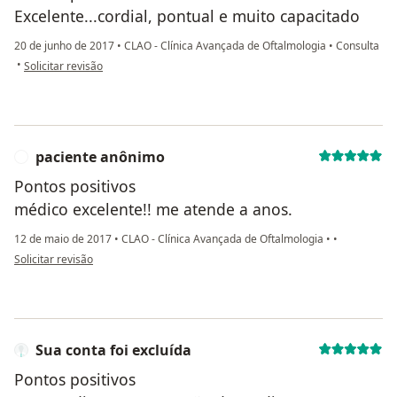
Excelente...cordial, pontual e muito capacitado
20 de junho de 2017
•
CLAO - Clínica Avançada de Oftalmologia
•
Consulta
na opinião do utilizador paciente
•
Solicitar revisão
paciente anônimo
P
Pontos positivos
médico excelente!! me atende a anos.
12 de maio de 2017
•
CLAO - Clínica Avançada de Oftalmologia
•
•
na opinião do utilizador paciente anônimo
Solicitar revisão
Sua conta foi excluída
Pontos positivos