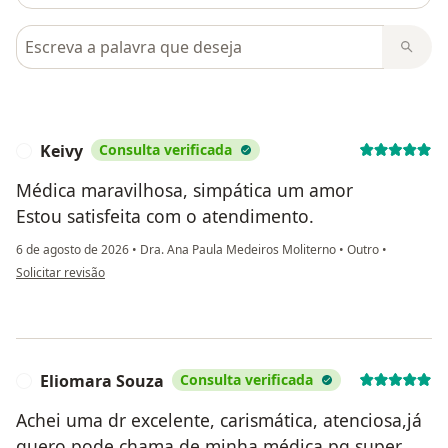
Pesquisar em opiniões
Keivy
Consulta verificada
K
Médica maravilhosa, simpática um amor
Estou satisfeita com o atendimento.
6 de agosto de 2026
•
Dra. Ana Paula Medeiros Moliterno
•
Outro
•
na opinião do utilizador Keivy
Solicitar revisão
Eliomara Souza
Consulta verificada
E
Achei uma dr excelente, carismática, atenciosa,já
quero pode chama de minha médica pq super