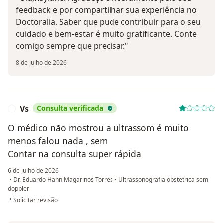
feedback e por compartilhar sua experiência no
Doctoralia. Saber que pude contribuir para o seu
cuidado e bem-estar é muito gratificante. Conte
comigo sempre que precisar."
8 de julho de 2026
Vs
Consulta verificada
V
O médico não mostrou a ultrassom é muito
menos falou nada , sem
Contar na consulta super rápida
6 de julho de 2026
•
Dr. Eduardo Hahn Magarinos Torres
•
Ultrassonografia obstetrica sem
doppler
na opinião do utilizador Vs
•
Solicitar revisão