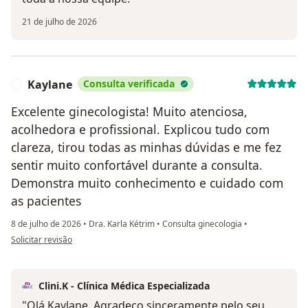
21 de julho de 2026
Kaylane
Consulta verificada
K
Excelente ginecologista! Muito atenciosa,
acolhedora e profissional. Explicou tudo com
clareza, tirou todas as minhas dúvidas e me fez
sentir muito confortável durante a consulta.
Demonstra muito conhecimento e cuidado com
as pacientes
8 de julho de 2026
•
Dra. Karla Kétrim
•
Consulta ginecologia
•
na opinião do utilizador Kaylane
Solicitar revisão
Clini.K - Clínica Médica Especializada
"Olá,Kaylane. Agradeço sinceramente pelo seu