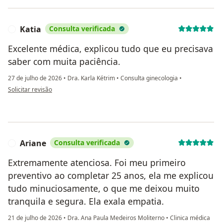
Katia
Consulta verificada
K
Excelente médica, explicou tudo que eu precisava
saber com muita paciência.
27 de julho de 2026
•
Dra. Karla Kétrim
•
Consulta ginecologia
•
na opinião do utilizador Katia
Solicitar revisão
Ariane
Consulta verificada
A
Extremamente atenciosa. Foi meu primeiro
preventivo ao completar 25 anos, ela me explicou
tudo minuciosamente, o que me deixou muito
tranquila e segura. Ela exala empatia.
21 de julho de 2026
•
Dra. Ana Paula Medeiros Moliterno
•
Clinica médica