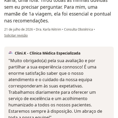
sem eu precisar perguntar. Para mim, uma
mamãe de 1a viagem, ela foi essencial e pontual
nas recomendações.
21 de julho de 2026
•
Dra. Karla Kétrim
•
Consulta Obstétrica
•
na opinião do utilizador Ariane
Solicitar revisão
Clini.K - Clínica Médica Especializada
"Muito obrigado(a) pela sua avaliação e por
partilhar a sua experiência connosco! É uma
enorme satisfação saber que o nosso
atendimento e o cuidado da nossa equipa
corresponderam às suas expetativas.
Trabalhamos diariamente para oferecer um
serviço de excelência e um acolhimento
humanizado a todos os nossos pacientes.
Estaremos sempre à disposição. Um abraço de
toda a nossa equipe!"