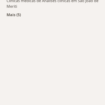
Clínicas médicas de Análises clínicas em São João de
Meriti
Mais (5)
Mais na categoria: Centros de Análises clínicas p