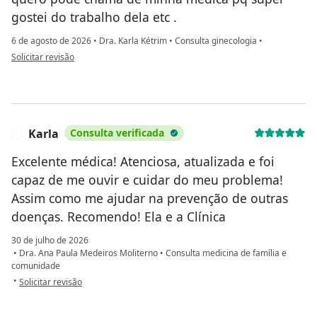
gostei do trabalho dela etc .
6 de agosto de 2026
•
Dra. Karla Kétrim
•
Consulta ginecologia
•
na opinião do utilizador Eliomara Souza
Solicitar revisão
Karla
Consulta verificada
K
Excelente médica! Atenciosa, atualizada e foi
capaz de me ouvir e cuidar do meu problema!
Assim como me ajudar na prevenção de outras
doenças. Recomendo! Ela e a Clínica
30 de julho de 2026
•
Dra. Ana Paula Medeiros Moliterno
•
Consulta medicina de família e
comunidade
na opinião do utilizador Karla
•
Solicitar revisão