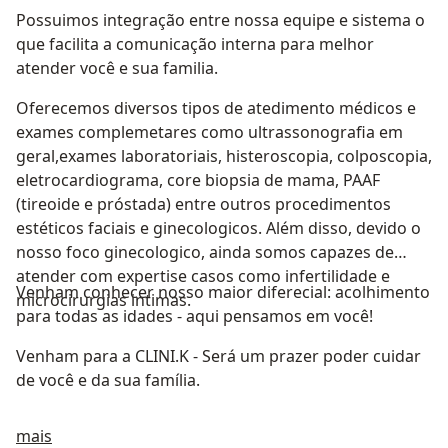
Possuimos integração entre nossa equipe e sistema o
que facilita a comunicação interna para melhor
atender você e sua familia.
Oferecemos diversos tipos de atedimento médicos e
exames complemetares como ultrassonografia em
geral,exames laboratoriais, histeroscopia, colposcopia,
eletrocardiograma, core biopsia de mama, PAAF
(tireoide e próstada) entre outros procedimentos
estéticos faciais e ginecologicos. Além disso, devido o
nosso foco ginecologico, ainda somos capazes de
atender com expertise casos como infertilidade e
Venham conhecer nosso maior diferecial: acolhimento
microcirurgias intimas.
para todas as idades - aqui pensamos em você!
Venham para a CLINI.K - Será um prazer poder cuidar
de você e da sua família.
Sobre nós
mais