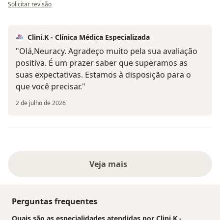
na opinião do utilizador Neuracy Ferreira Cardoso
Solicitar revisão
Clini.K - Clínica Médica Especializada
"Olá,Neuracy. Agradeço muito pela sua avaliação
positiva. É um prazer saber que superamos as
suas expectativas. Estamos à disposição para o
que você precisar."
2 de julho de 2026
Veja mais
Perguntas frequentes
Quais são as especialidades atendidas por Clini.K -