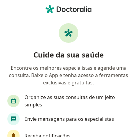
Men
Medicina Estética • Rio de Janeiro, Rio de Janeiro RJ
Filtros
• 1
Convênio
Mapa
Clínicas de medicina estética em Rio de
Cuide da sua saúde
Janeiro
Encontre os melhores especialistas e agende uma
consulta. Baixe o App e tenha acesso a ferramentas
Qual é o seu convênio?
exclusivas e gratuitas.
Amil
AMS Petrobrás
Caixa Econômica
Organize as suas consultas de um jeito
simples
Envie mensagens para os especialistas
Receba notificações